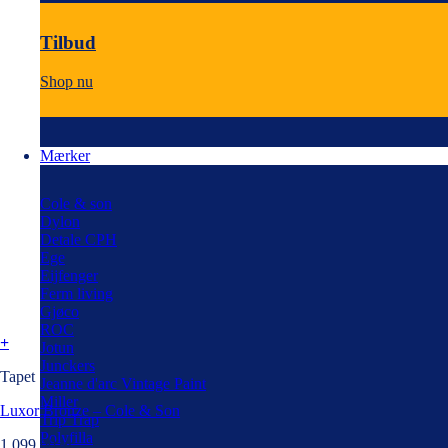
Tilbud
Shop nu
Mærker
Cole & son
Dylon
Detale CPH
Ege
Eijfenger
Ferm living
Gjøco
ROC
+
Jotun
Junckers
Tapet
Jeanne d'arc Vintage Paint
Miller
Luxor Bronze – Cole & Son
Trip Trap
Polyfilla
1.099,00
kr.