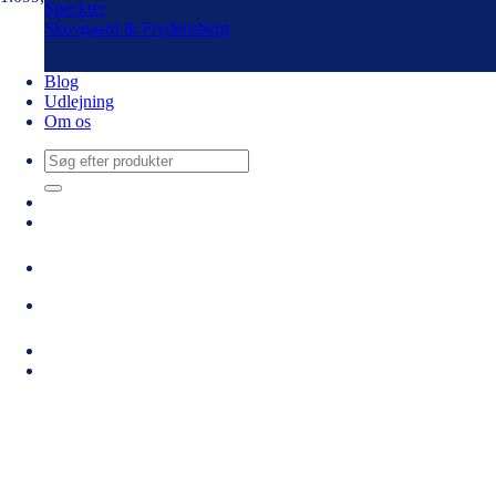
Speckter
Skovgaard & Frydensberg
Blog
Udlejning
Om os
Søg
efter: