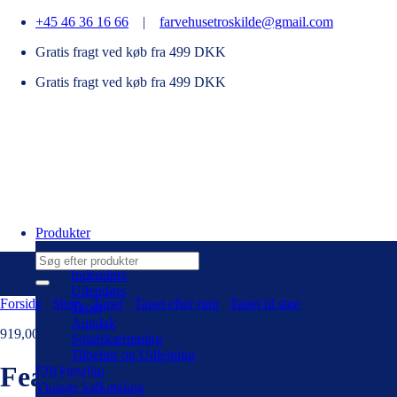
Fortsæt
+45 46 36 16 66
|
farvehusetroskilde@gmail.com
til
Gratis fragt ved køb fra 499 DKK
indhold
Gratis fragt ved køb fra 499 DKK
Produkter
Søg
efter:
Indendørs
Udendørs
Forside
/
Shop
/
Tapet
/
Tapet efter rum
/
Tapet til stue
Tapet
Autolak
919,00
kr.
Solafskærmning
Tilbehør og Udlejning
Feather Fan Tapet, duck egg/hvi
Effektmaling
Vintage kalkmaling