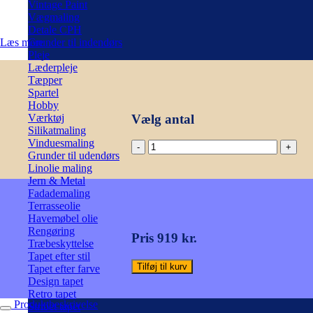
Vintage Paint
Vægmaling
Detale CPH
Læs mere
Grunder til indendørs
Pleje
Læderpleje
Tæpper
Spartel
Hobby
Vælg antal
Værktøj
Silikatmaling
Vinduesmaling
Feather
Grunder til udendørs
Fan
Linolie maling
Tapet,
Jern & Metal
duck
Fadademaling
egg/hvid.
Terrasseolie
Cole
Havemøbel olie
&
Rengøring
Son
Pris 919 kr.
Træbeskyttelse
antal
Tapet efter stil
Tilføj til kurv
Tapet efter farve
Design tapet
Retro tapet
Produktbeskrivelse
Stribet tapet