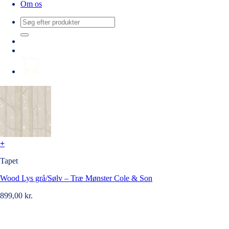
Om os
Søg
efter:
+
Tapet
Wood Lys grå/Sølv – Træ Mønster Cole & Son
899,00
kr.