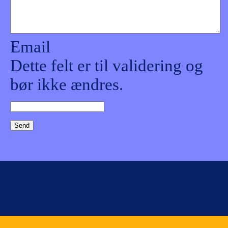
Email
Dette felt er til validering og
bør ikke ændres.