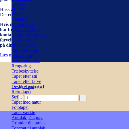
Tæpper
Spartel
Husk at tage højde for mønstertilpasning når du bestiller.
Hobby
Der er 4-14 dages leveringstid på tapeter.
Værktøj
Hvis du er i tvivl om mål og antal ruller du skal bruge, eller bare
Silikatmaling
har brug for vejledning inden du køber online, kan du altid
Vinduesmaling
kontakte os på telefon 46361666 eller mail på
Grunder til udendørs
farvehusetroskilde@gmail.com, hvor vi vil være klar til at svarer
Linolie maling
på dine spørgsmål.
Jern & Metal
Fadademaling
Læs mere
Terrasseolie
Havemøbel olie
Rengøring
Træbeskyttelse
Tapet efter stil
Tapet efter farve
Vælg antal
Design tapet
Retro tapet
Stribet tapet
Apex,
Tapet med natur
Blå/Grøn
Fototapet
-
Tapet værktøj
Cole
Autolak på spray
&
Grunder til autolak
Son
Topcoat til autolak
antal