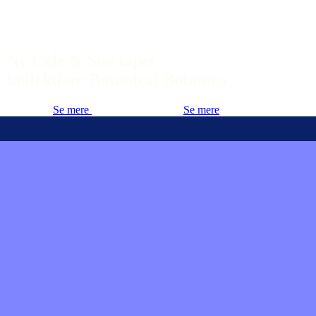
Ny Cole & Son tapet
kollektion: Botanical Botanica
Se mere
Se mere