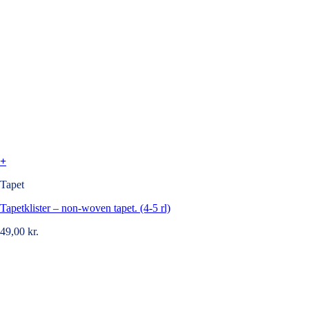
+
Tapet
Tapetklister – non-woven tapet. (4-5 rl)
49,00
kr.