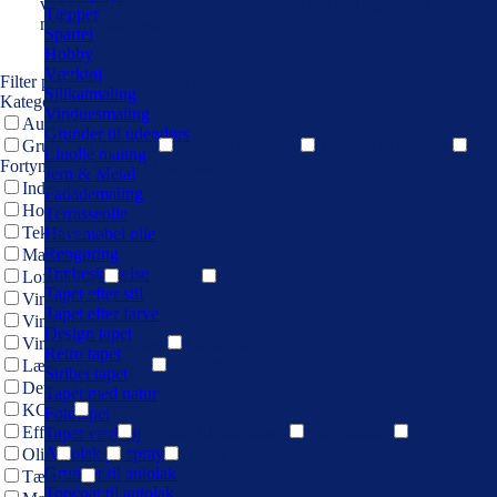
vægge, lofter eller noget helt andet, har vi malingen, der
Tæpper
matcher dine behov.
Spartel
Hobby
Værktøj
Filter products
Showing all 6 results
Silikatmaling
Kategori
Vinduesmaling
Autolak
Grunder til udendørs
Grunder til autolak
Autolak på spray
Topcoat til autolak
Linolie maling
Fortynder & hærder til autolak
Jern & Metal
Indendørs
Fadademaling
Hobby
Terrasseolie
Tekstilfarve
Havemøbel olie
Rengøring
Maling
Træbeskyttelse
Loftmaling
Træmaling
Gulvmaling
Tapet efter stil
Vintage Paint
Tapet efter farve
Vintage Antikvoks
Design tapet
Vintage Kalkmaling
Læderpleje
Retro tapet
Læder renovering
Læderfarve
Stribet tapet
Detale CPH
Tapet med natur
KC 14
Kabric
Fototapet
Effektmaling
Grunder til indendørs
Vægmaling
Pleje
Tapet værktøj
Autolak på spray
Olie
Lak
Rens
Andet
Grunder til autolak
Tæpper
Spartel
Topcoat til autolak