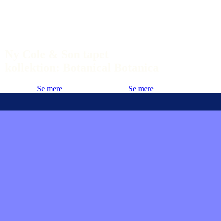
Ny Cole & Son tapet
kollektion: Botanical Botanica
Se mere
Se mere