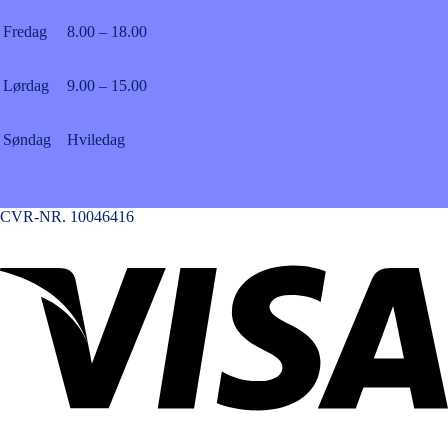
Fredag
8.00 – 18.00
Lørdag
9.00 – 15.00
Søndag
Hviledag
CVR-NR. 10046416