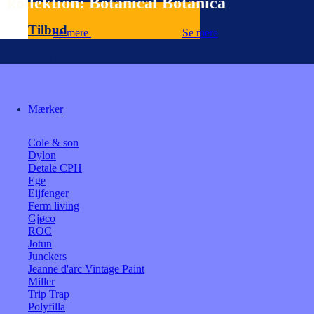
kollektion: Botanical Botanica
Tilbud
Se mere
Se mere
Shop nu
Mærker
Cole & son
Dylon
Detale CPH
Ege
Eijfenger
Ferm living
Gjøco
ROC
Jotun
Junckers
Jeanne d'arc Vintage Paint
Miller
Trip Trap
Polyfilla