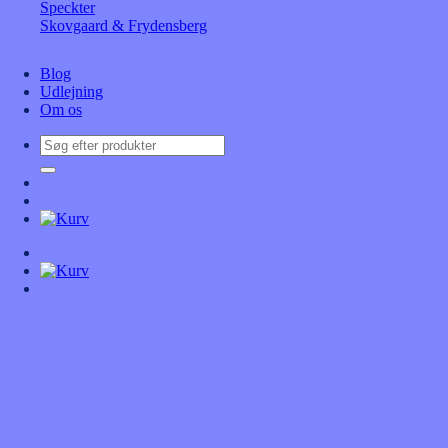
Speckter
Skovgaard & Frydensberg
Blog
Udlejning
Om os
Søg
efter: