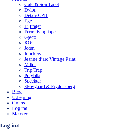
Cole & Son Tapet
Dylon
Detale CPH
Ege
Eijfinger
Ferm living tapet
Gjøco
ROC
Jotun
Junckers
Jeanne d’arc Vintage Paint
Miller
Trip Trap
Polyfilla
Speckter
Skovgaard & Frydensberg
Blog
Udlejning
Om os
Log ind
Mærker
Log ind