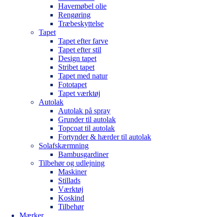
Havemøbel olie
Rengøring
Træbeskyttelse
Tapet
Tapet efter farve
Tapet efter stil
Design tapet
Stribet tapet
Tapet med natur
Fototapet
Tapet værktøj
Autolak
Autolak på spray
Grunder til autolak
Topcoat til autolak
Fortynder & hærder til autolak
Solafskærmning
Bambusgardiner
Tilbehør og udlejning
Maskiner
Stillads
Værktøj
Koskind
Tilbehør
Mærker