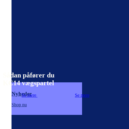
Sådan påfører du
KC14 vægspartel
Nyheder
Se mere
Se mere
Shop nu