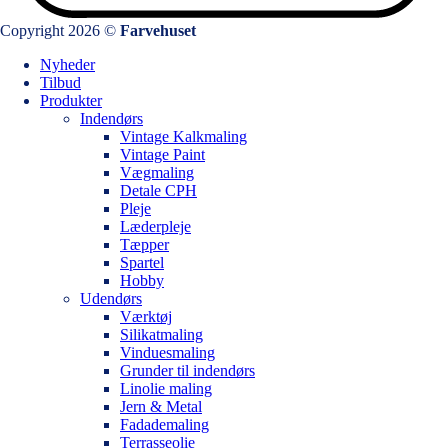
Copyright 2026 ©
Farvehuset
Nyheder
Tilbud
Produkter
Indendørs
Vintage Kalkmaling
Vintage Paint
Vægmaling
Detale CPH
Pleje
Læderpleje
Tæpper
Spartel
Hobby
Udendørs
Værktøj
Silikatmaling
Vinduesmaling
Grunder til indendørs
Linolie maling
Jern & Metal
Fadademaling
Terrasseolie