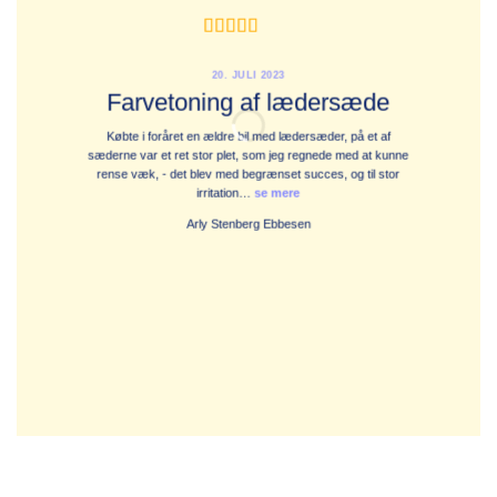
20. JULI 2023
Farvetoning af lædersæde
Købte i foråret en ældre bil med lædersæder, på et af
At 
sæderne var et ret stor plet, som jeg regnede med at kunne
jeg
rense væk, - det blev med begrænset succes, og til stor
tæpp
irritation…
se mere
Arly Stenberg Ebbesen