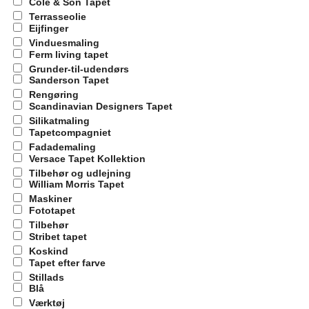
Cole & Son Tapet
Terrasseolie
Eijfinger
Vinduesmaling
Ferm living tapet
Grunder-til-udendørs
Sanderson Tapet
Rengøring
Scandinavian Designers Tapet
Silikatmaling
Tapetcompagniet
Fadademaling
Versace Tapet Kollektion
Tilbehør og udlejning
William Morris Tapet
Maskiner
Fototapet
Tilbehør
Stribet tapet
Koskind
Tapet efter farve
Stillads
Blå
Værktøj