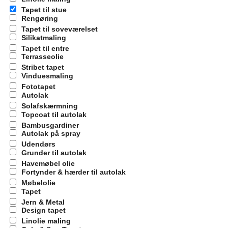
Tapet til stue
Rengøring
Tapet til soveværelset
Silikatmaling
Tapet til entre
Terrasseolie
Stribet tapet
Vinduesmaling
Fototapet
Autolak
Solafskærmning
Topcoat til autolak
Bambusgardiner
Autolak på spray
Udendørs
Grunder til autolak
Havemøbel olie
Fortynder & hærder til autolak
Møbelolie
Tapet
Jern & Metal
Design tapet
Linolie maling