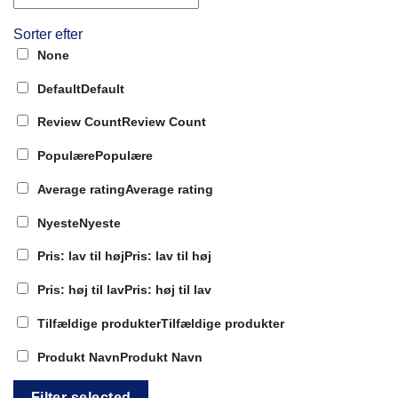
Sorter efter
None
Default
Default
Review Count
Review Count
Populære
Populære
Average rating
Average rating
Nyeste
Nyeste
Pris: lav til høj
Pris: lav til høj
Pris: høj til lav
Pris: høj til lav
Tilfældige produkter
Tilfældige produkter
Produkt Navn
Produkt Navn
Filter selected