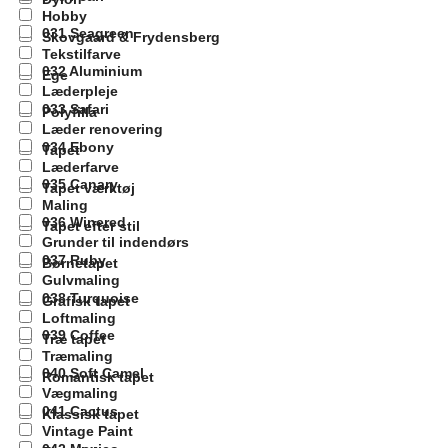
Hobby
031 Seagreen
Skovgaard & Frydensberg
Tekstilfarve
032 Aluminium
Ege
Læderpleje
033 Safari
Polyfilla
Læder renovering
034 Ebony
Tapet
Læderfarve
035 Canary
Tapet værktøj
Maling
036 Winered
Tapet efter stil
Grunder til indendørs
037 Ruby
Børnetapet
Gulvmaling
038 Turquoise
Grafisk tapet
Loftmaling
039 Coffee
Træ tapet
Træmaling
040 Soft Camel
Romantisk tapet
Vægmaling
041 Cactus
Klassisk tapet
Vintage Paint