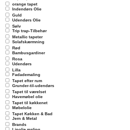
orange tapet
Indendørs Olie
Guld
Udendørs Olie
Sølv
Trip trap-Tilbehør
Metallic tapeter
Solafskærmning
Rød
Bambusgardiner
Rosa
Udendørs
Lilla
Fadademaling
Tapet efter rum
Grunder-til-udendørs
Tapet til værelset
Havemøbel olie
Tapet til køkkenet
Møbelolie
Tapet Køkken & Bad
Jern & Metal
Brands
Linolie maling