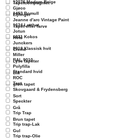
12076 Modern Beige
Tapetcompagniet
Gjøco
1453 Bomull
Eijfinger
Jeanne d'arc Vintage Paint
1624 Letthet
Tapet efter farve
Jotun
1931 Kokos
Hvid
Junckers
9918 Klassisk hvit
Creme
Miller
RAL 9010
Lyse tapeter
Polyfilla
Standard hvid
Blå
ROC
Test
grøn tapet
Skovgaard & Frydensberg
Sort
Speckter
Grå
Trip Trap
Brun tapet
Trip trap-Lak
Gul
Trip trap-Olie