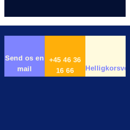
Send os en
+45 46 36
Helligkorsve
mail
16 66
11
4000
Roskilde