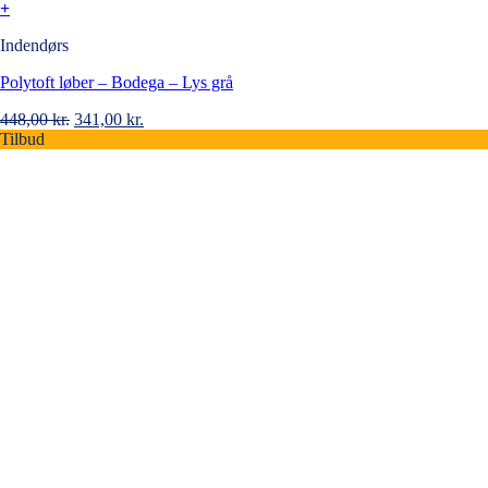
+
Indendørs
Polytoft løber – Bodega – Lys grå
Original
Current
448,00
kr.
341,00
kr.
price
price
Tilbud
was:
is:
448,00 kr..
341,00 kr..