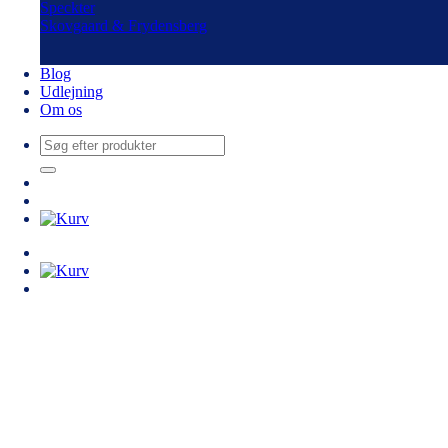
Speckter
Skovgaard & Frydensberg
Blog
Udlejning
Om os
Søg
efter: