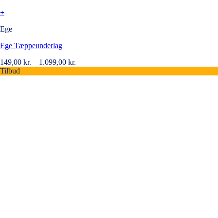
+
Ege
Ege Tæppeunderlag
149,00
kr.
–
1.099,00
kr.
Tilbud