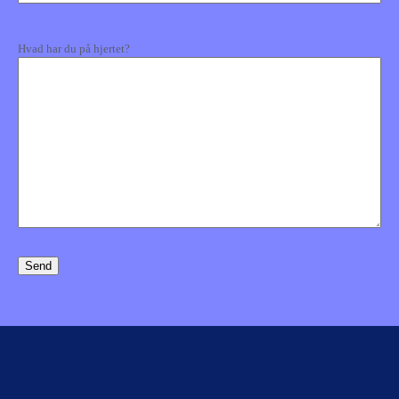
(Påkrævet)
Kommentarer
Hvad har du på hjertet?