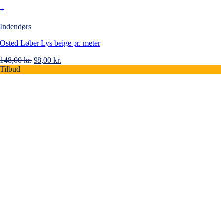
+
Indendørs
Osted Løber Lys beige pr. meter
Original
Current
148,00
kr.
98,00
kr.
price
price
Tilbud
was:
is:
148,00 kr..
98,00 kr..