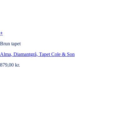
+
Brun tapet
Alma, Diamantgrå, Tapet Cole & Son
879,00
kr.