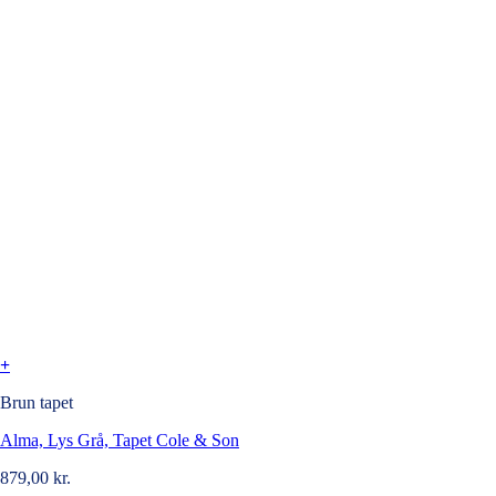
+
Brun tapet
Alma, Lys Grå, Tapet Cole & Son
879,00
kr.