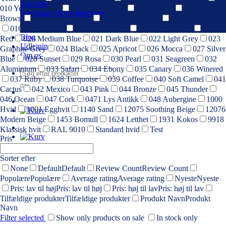
Speckter
010 Yellow Brown
011 Light Brown
012 Natural
013 Red
Skovgaard & Frydensberg
Brown
014 Medium Gray
014 Medium Grey
015 Light Blue
016 Dark Brown
017 Olive Green
018 Grass Green
019
Blog
Red
020 Medium Blue
021 Dark Blue
022 Light Grey
023
Udlejning
Graphite Grey
024 Black
025 Apricot
026 Mocca
027 Silver
Om os
Blue
028 Sunset
029 Rosa
030 Pearl
031 Seagreen
032
Aluminium
033 Safari
034 Ebony
035 Canary
036 Winered
Søg
037 Ruby
038 Turquoise
039 Coffee
040 Soft Camel
041
efter:
Cactus
042 Mexico
043 Pink
044 Bronze
045 Thunder
046 Ocean
047 Cork
0471 Lys Antikk
048 Aubergine
1000
Hvid
1001 Egghvit
1140 Sand
12075 Soothing Beige
12076
Modern Beige
1453 Bomull
1624 Letthet
1931 Kokos
9918
Klassisk hvit
RAL 9010
Standard hvid
Test
Pris
Sorter efter
None
Default
Default
Review Count
Review Count
Populære
Populære
Average rating
Average rating
Nyeste
Nyeste
Pris: lav til høj
Pris: lav til høj
Pris: høj til lav
Pris: høj til lav
Tilfældige produkter
Tilfældige produkter
Produkt Navn
Produkt
Navn
Filter selected
Show only products on sale
In stock only