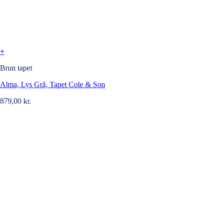
+
Brun tapet
Alma, Lys Grå, Tapet Cole & Son
879,00
kr.