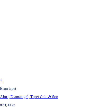
+
Brun tapet
Alma, Diamantgrå, Tapet Cole & Son
879,00
kr.