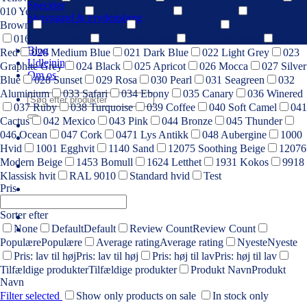
Speckter
010 Yellow Brown
011 Light Brown
012 Natural
013 Red
Skovgaard & Frydensberg
Brown
014 Medium Gray
014 Medium Grey
015 Light Blue
016 Dark Brown
017 Olive Green
018 Grass Green
019
Blog
Red
020 Medium Blue
021 Dark Blue
022 Light Grey
023
Udlejning
Graphite Grey
024 Black
025 Apricot
026 Mocca
027 Silver
Om os
Blue
028 Sunset
029 Rosa
030 Pearl
031 Seagreen
032
Aluminium
033 Safari
034 Ebony
035 Canary
036 Winered
Søg
037 Ruby
038 Turquoise
039 Coffee
040 Soft Camel
041
efter:
Cactus
042 Mexico
043 Pink
044 Bronze
045 Thunder
046 Ocean
047 Cork
0471 Lys Antikk
048 Aubergine
1000
Hvid
1001 Egghvit
1140 Sand
12075 Soothing Beige
12076
Modern Beige
1453 Bomull
1624 Letthet
1931 Kokos
9918
Klassisk hvit
RAL 9010
Standard hvid
Test
Pris
Sorter efter
None
Default
Default
Review Count
Review Count
Populære
Populære
Average rating
Average rating
Nyeste
Nyeste
Pris: lav til høj
Pris: lav til høj
Pris: høj til lav
Pris: høj til lav
Tilfældige produkter
Tilfældige produkter
Produkt Navn
Produkt
Navn
Filter selected
Show only products on sale
In stock only