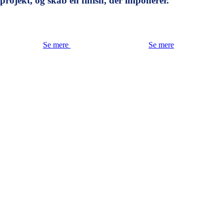
projekt, og skab en finish, der imponerer.
Se mere
Se mere