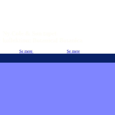
Ny Cole & Son tapet
kollektion: Botanical Botanica
Se mere
Se mere