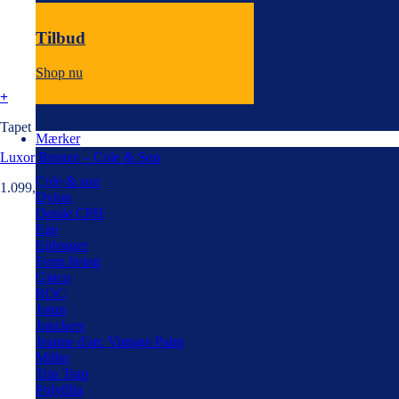
Tilbud
Shop nu
+
Tapet
Mærker
Luxor Bronze – Cole & Son
Cole & son
1.099,00
kr.
Dylon
Detale CPH
Ege
Eijfenger
Ferm living
Gjøco
ROC
Jotun
Junckers
Jeanne d'arc Vintage Paint
Miller
Trip Trap
Polyfilla