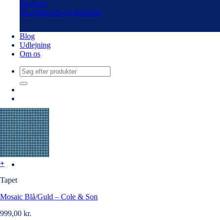
Speckter
Skovgaard & Frydensberg
Blog
Udlejning
Om os
Søg
efter:
+
Tapet
Mosaic Blå/Guld – Cole & Son
999,00
kr.