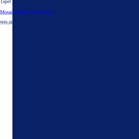
Tapet
Mosaic Guld – Cole & Son
999,00
kr.