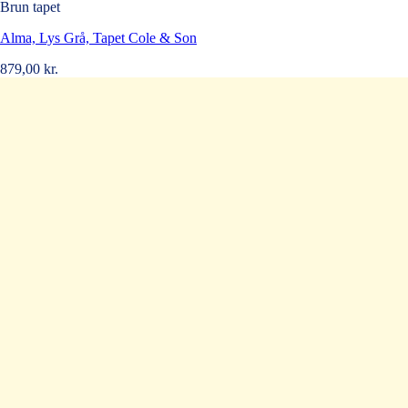
Brun tapet
Alma, Lys Grå, Tapet Cole & Son
879,00
kr.