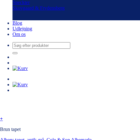
Speckter
Skovgaard & Frydensberg
Blog
Udlejning
Om os
Søg
efter:
+
Brun tapet
Albery tapet, antik grå. Cole & Son Albemarle