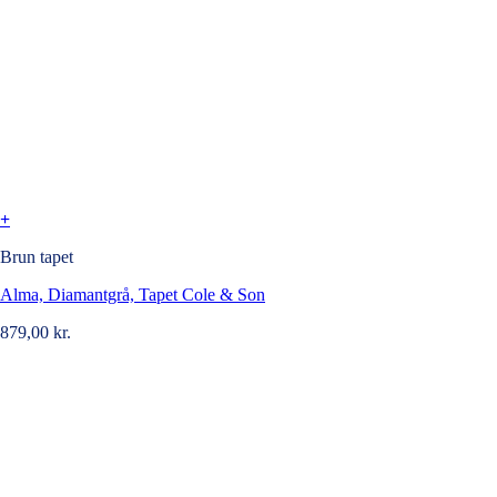
+
Brun tapet
Alma, Diamantgrå, Tapet Cole & Son
879,00
kr.