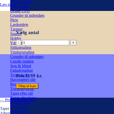
Vintage Paint
Læs mere
Vægmaling
Detale CPH
Grunder til indendørs
Pleje
Læderpleje
Tæpper
Vælg antal
Spartel
Hobby
Aldwych
Værktøj
tapet,
Silikatmaling
grå
Vinduesmaling
/
Grunder til udendørs
grøn.
Linolie maling
Cole
Jern & Metal
&
Fadademaling
Son
Terrasseolie
Pris 1199 kr.
Albemarle
Havemøbel olie
antal
Rengøring
Tilføj til kurv
Træbeskyttelse
Tapet efter stil
Tapet efter farve
Produktbeskrivelse
Design tapet
Retro tapet
Tapet med smukke store ornamenter. Cole & Sons tapetkollektion
Stribet tapet
Albemarle er fyldt med romantiske og overdådige tapeter.