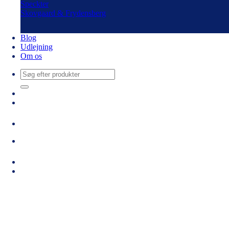
Speckter
Skovgaard & Frydensberg
Blog
Udlejning
Om os
Søg
efter: