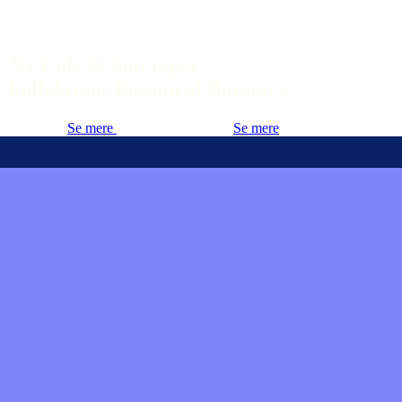
Ny Cole & Son tapet
kollektion: Botanical Botanica
Se mere
Se mere