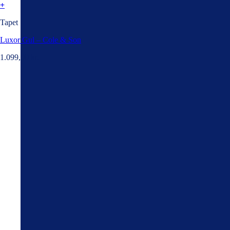
+
Tapet
Luxor Gul – Cole & Son
1.099,00
kr.