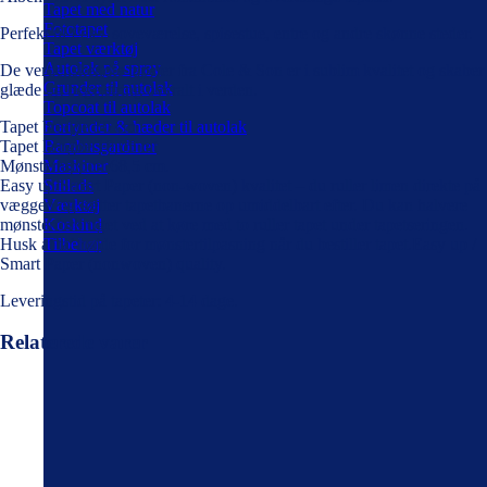
Tapet med natur
Fototapet
Perfekt til f.eks. soveværelse, spisestue, entre og andre skønne steder.
Tapet værktøj
Autolak på spray
De verdenskendte tapeter fra Cole & Son er i sublim kvalitet og skaber
Grunder til autolak
glæde og begejstring overalt i verden.
Topcoat til autolak
Tapet bredde 50 cm
Fortynder & hæder til autolak
Tapet længde 10,05 mt
Bambusgardiner
Mønsterrapport 68,5 cm.
Maskiner
Easy up/Smart Paper (non-woven) kvalitet – du ruller limen direkte på
Stillads
væggen og sætter tapetbanerne op umiddelbart efter. Du kan halvere
Værktøj
mønsterforbruget ved at køre med to ruller tapet under tapetseringen.
Koskind
Husk at ta’ højde for mønstertilpasning når du bestiller tapet.Easy up /
Tilbehør
Smart Paper (nonwoven) quality.
Leveringstid på tapeter: 4-14 dage.
Relaterede varer