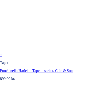
+
Tapet
Punchinello Harlekin Tapet – sorbet. Cole & Son
899,00
kr.