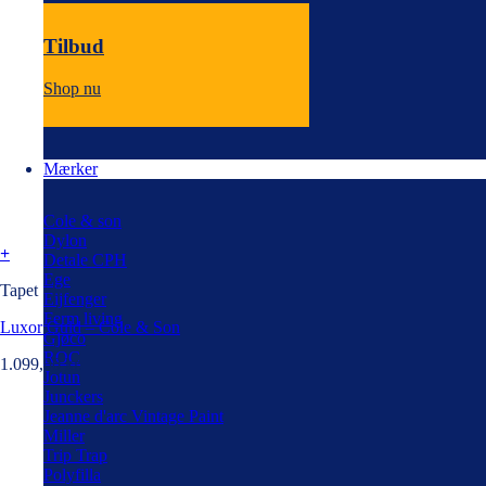
Tilbud
Shop nu
Mærker
Cole & son
Dylon
+
Detale CPH
Ege
Tapet
Eijfenger
Ferm living
Luxor Guld – Cole & Son
Gjøco
ROC
1.099,00
kr.
Jotun
Junckers
Jeanne d'arc Vintage Paint
Miller
Trip Trap
Polyfilla