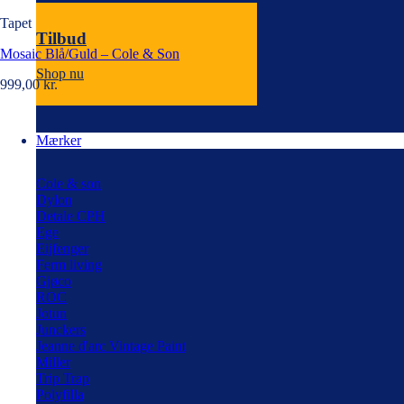
Tapet
Tilbud
Mosaic Blå/Guld – Cole & Son
Shop nu
999,00
kr.
Mærker
Cole & son
Dylon
Detale CPH
Ege
Eijfenger
Ferm living
Gjøco
ROC
Jotun
Junckers
Jeanne d'arc Vintage Paint
Miller
Trip Trap
Polyfilla