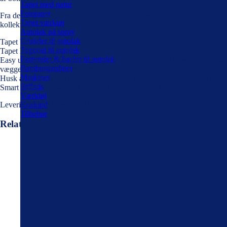
Tapet med natur
Fototapet
Fra det engelske tapethus Cole & Sons Archive Anthology tapet
Tapet værktøj
kollektion.
Autolak på spray
Grunder til autolak
Tapet bredde 53 cm
Topcoat til autolak
Tapet længde 10,05 mt
Fortynder & hæder til autolak
Easy up/Smart Paper (non-woven) kvalitet – du ruller limen direkte på
Bambusgardiner
væggen og sætter tapetbanerne op umiddelbart efter.
Maskiner
Husk at ta’ højde for mønstertilpasning når du bestiller tapet.Easy up /
Stillads
Smart Paper (nonwoven) quality. Mønsterrapport 13,30cm
Værktøj
Leveringstid på tapeter: 4-14 dage.
Koskind
Tilbehør
Relaterede varer