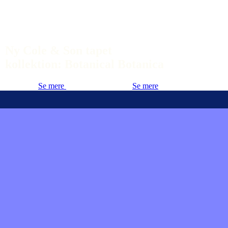
Ny Cole & Son tapet
kollektion: Botanical Botanica
Se mere
Se mere