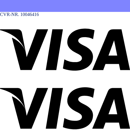
CVR-NR. 10046416