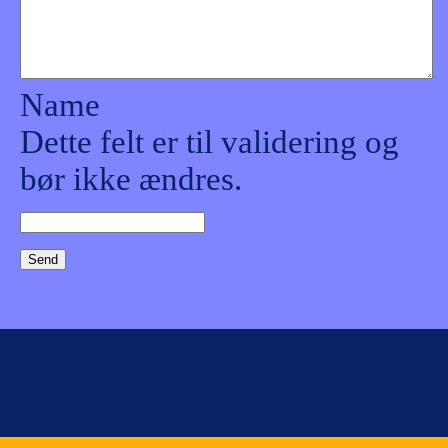
Name
Dette felt er til validering og
bør ikke ændres.