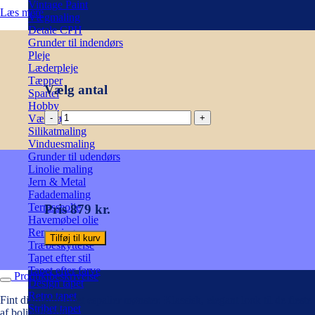
Vintage Paint
Læs mere
Vægmaling
Detale CPH
Grunder til indendørs
Pleje
Læderpleje
Tæpper
Vælg antal
Spartel
Hobby
Alma,
Værktøj
Porcelænsblå,
Silikatmaling
Tapet
Vinduesmaling
Cole
Grunder til udendørs
&
Linolie maling
Son
Jern & Metal
antal
Fadademaling
Terrasseolie
Pris 879 kr.
Havemøbel olie
Rengøring
Tilføj til kurv
Træbeskyttelse
Tapet efter stil
Tapet efter farve
Produktbeskrivelse
Design tapet
Retro tapet
Fint diamantformet espalier mønster. Klassisk, elegant look til de fleste
Stribet tapet
af boligens rum.