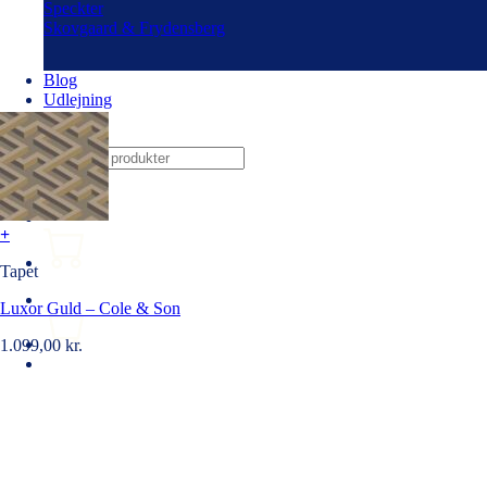
Speckter
Skovgaard & Frydensberg
Blog
Udlejning
Om os
Søg
efter:
+
Tapet
Luxor Guld – Cole & Son
1.099,00
kr.