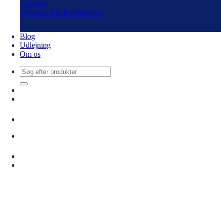
Speckter
Skovgaard & Frydensberg
Blog
Udlejning
Om os
Søg
efter: