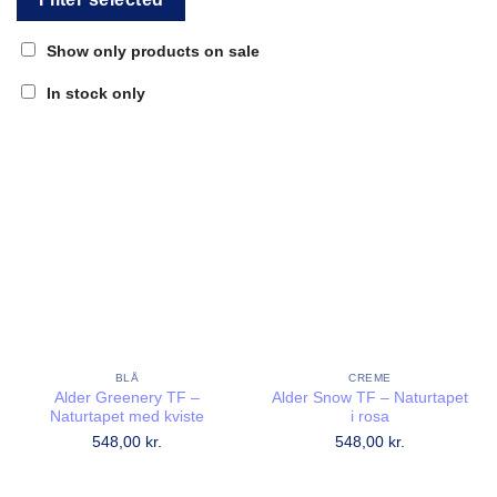
Show only products on sale
In stock only
BLÅ
CREME
Alder Greenery TF –
Alder Snow TF – Naturtapet
Naturtapet med kviste
i rosa
548,00
kr.
548,00
kr.