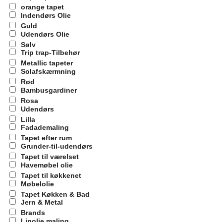
orange tapet
Indendørs Olie
Guld
Udendørs Olie
Sølv
Trip trap-Tilbehør
Metallic tapeter
Solafskærmning
Rød
Bambusgardiner
Rosa
Udendørs
Lilla
Fadademaling
Tapet efter rum
Grunder-til-udendørs
Tapet til værelset
Havemøbel olie
Tapet til køkkenet
Møbelolie
Tapet Køkken & Bad
Jern & Metal
Brands
Linolie maling