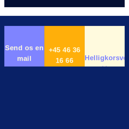
Send os en
+45 46 36
Helligkorsve
mail
16 66
11
4000
Roskilde