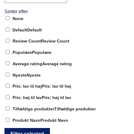
Sorter efter
None
Default
Default
Review Count
Review Count
Populære
Populære
Average rating
Average rating
Nyeste
Nyeste
Pris: lav til høj
Pris: lav til høj
Pris: høj til lav
Pris: høj til lav
Tilfældige produkter
Tilfældige produkter
Produkt Navn
Produkt Navn
Filter selected