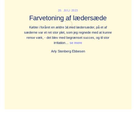
20. JULI 2023
Farvetoning af lædersæde
Købte i foråret en ældre bil med lædersæder, på et af
At 
sæderne var et ret stor plet, som jeg regnede med at kunne
jeg
rense væk, - det blev med begrænset succes, og til stor
tæpp
irritation…
se mere
Arly Stenberg Ebbesen