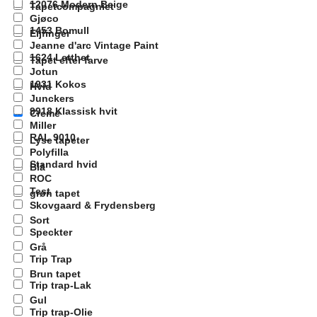
12076 Modern Beige
Tapetcompagniet
Gjøco
1453 Bomull
Eijfinger
Jeanne d'arc Vintage Paint
1624 Letthet
Tapet efter farve
Jotun
1931 Kokos
Hvid
Junckers
9918 Klassisk hvit
Creme
Miller
RAL 9010
Lyse tapeter
Polyfilla
Standard hvid
Blå
ROC
Test
grøn tapet
Skovgaard & Frydensberg
Sort
Speckter
Grå
Trip Trap
Brun tapet
Trip trap-Lak
Gul
Trip trap-Olie