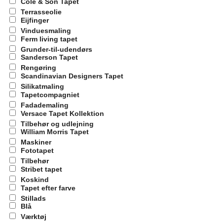
Cole & Son Tapet
Terrasseolie
Eijfinger
Vinduesmaling
Ferm living tapet
Grunder-til-udendørs
Sanderson Tapet
Rengøring
Scandinavian Designers Tapet
Silikatmaling
Tapetcompagniet
Fadademaling
Versace Tapet Kollektion
Tilbehør og udlejning
William Morris Tapet
Maskiner
Fototapet
Tilbehør
Stribet tapet
Koskind
Tapet efter farve
Stillads
Blå
Værktøj