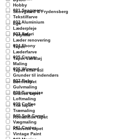
Hobby
031 Seagreen
Skovgaard & Frydensberg
Tekstilfarve
032 Aluminium
Ege
Læderpleje
033 Safari
Polyfilla
Læder renovering
034 Ebony
Tapet
Læderfarve
035 Canary
Tapet værktøj
Maling
036 Winered
Tapet efter stil
Grunder til indendørs
037 Ruby
Børnetapet
Gulvmaling
038 Turquoise
Grafisk tapet
Loftmaling
039 Coffee
Træ tapet
Træmaling
040 Soft Camel
Romantisk tapet
Vægmaling
041 Cactus
Klassisk tapet
Vintage Paint