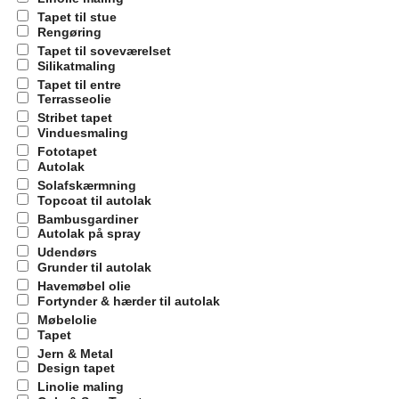
Tapet til stue
Rengøring
Tapet til soveværelset
Silikatmaling
Tapet til entre
Terrasseolie
Stribet tapet
Vinduesmaling
Fototapet
Autolak
Solafskærmning
Topcoat til autolak
Bambusgardiner
Autolak på spray
Udendørs
Grunder til autolak
Havemøbel olie
Fortynder & hærder til autolak
Møbelolie
Tapet
Jern & Metal
Design tapet
Linolie maling