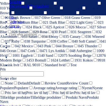
Speckter
Yellow Beige
008 Camel Brown
009 Fauve Orange Brown
Skovgaard & Frydensberg
010 Yellow Brown
011 Light Brown
012 Natural
013 Red
Brown
014 Medium Gray
014 Medium Grey
015 Light Blue
Blog
016 Dark Brown
017 Olive Green
018 Grass Green
019
Udlejning
Red
020 Medium Blue
021 Dark Blue
022 Light Grey
023
Om os
Graphite Grey
024 Black
025 Apricot
026 Mocca
027 Silver
Blue
028 Sunset
029 Rosa
030 Pearl
031 Seagreen
032
Søg
Aluminium
033 Safari
034 Ebony
035 Canary
036 Winered
efter:
037 Ruby
038 Turquoise
039 Coffee
040 Soft Camel
041
Cactus
042 Mexico
043 Pink
044 Bronze
045 Thunder
046 Ocean
047 Cork
0471 Lys Antikk
048 Aubergine
1000
Hvid
1001 Egghvit
1140 Sand
12075 Soothing Beige
12076
Modern Beige
1453 Bomull
1624 Letthet
1931 Kokos
9918
Klassisk hvit
RAL 9010
Standard hvid
Test
Pris
Sorter efter
None
Default
Default
Review Count
Review Count
Populære
Populære
Average rating
Average rating
Nyeste
Nyeste
Pris: lav til høj
Pris: lav til høj
Pris: høj til lav
Pris: høj til lav
Tilfældige produkter
Tilfældige produkter
Produkt Navn
Produkt
Navn