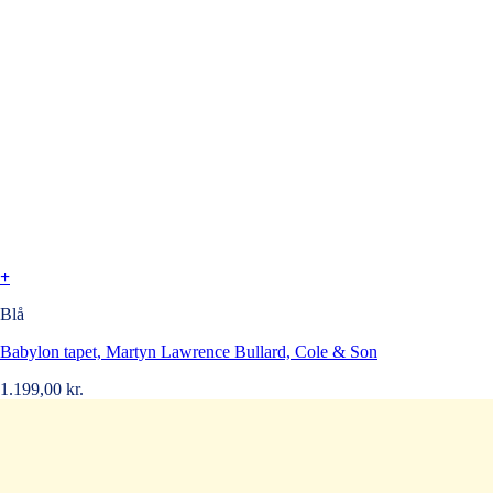
+
Blå
Babylon tapet, Martyn Lawrence Bullard, Cole & Son
1.199,00
kr.