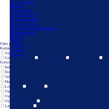
Tapet med natur
Fototapet
Tapet værktøj
Autolak på spray
Grunder til autolak
Topcoat til autolak
Fortynder & hæder til autolak
Bambusgardiner
Maskiner
Stillads
Filter products
Showing 1 - 12 of 272 results
Værktøj
Kategori
Koskind
Autolak
Tilbehør
Grunder til autolak
Autolak på spray
Topcoat til autolak
Fortynder & hærder til autolak
Indendørs
Hobby
Tekstilfarve
Maling
Loftmaling
Træmaling
Gulvmaling
Vintage Paint
Vintage Antikvoks
Vintage Kalkmaling
Læderpleje
Læder renovering
Læderfarve