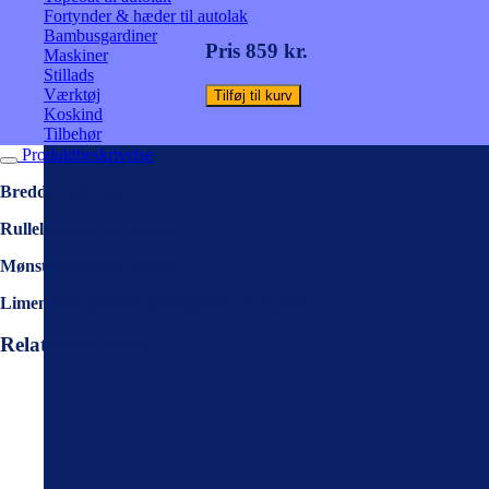
Fortynder & hæder til autolak
Bambusgardiner
Pris 859 kr.
Maskiner
Stillads
Værktøj
Tilføj til kurv
Koskind
Tilbehør
Produktbeskrivelse
Bredde: 0,91 cm.
Rullelængde: 5,5 meter.
Mønsterrapport: ingen.
Limen skal påføres på bagsiden af tapetet.
Relaterede varer