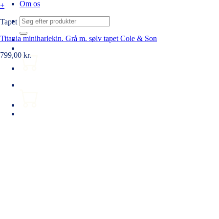
Om os
+
Søg
Tapet
efter:
Titania miniharlekin. Grå m. sølv tapet Cole & Son
799,00
kr.