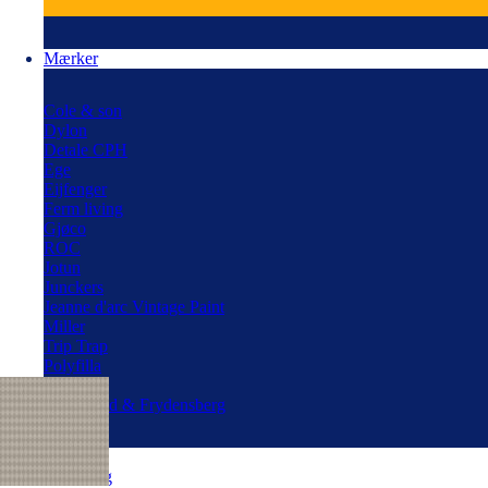
Mærker
Cole & son
Dylon
Detale CPH
Ege
Eijfenger
Ferm living
Gjøco
ROC
Jotun
Junckers
Jeanne d'arc Vintage Paint
Miller
Trip Trap
Polyfilla
Speckter
Skovgaard & Frydensberg
Blog
Udlejning