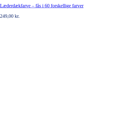
Læderdækfarve – fås i 60 forskellige farver
249,00
kr.