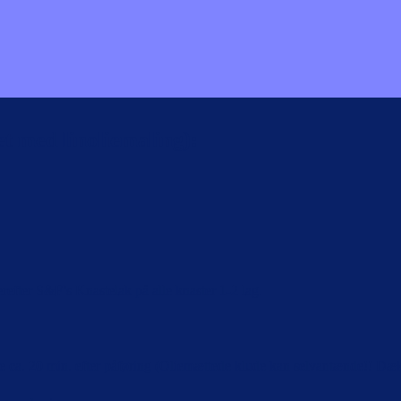
et med linoliemaling):
derefter S&F’s Knastelak på alle knaster 1-2 lag.
ca. 20 min. efter påføring (Oliemættede klude kan selvantænde!! Dæk me