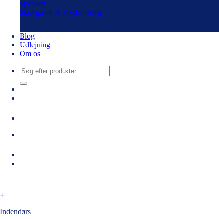
Speckter
Skovgaard & Frydensberg
Blog
Udlejning
Om os
Søg
efter:
+
Indendørs