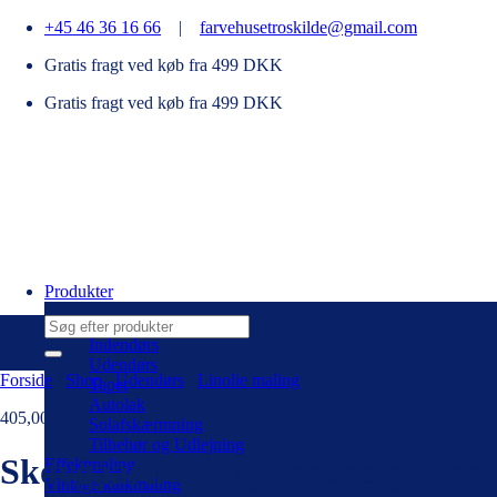
Fortsæt
+45 46 36 16 66
|
farvehusetroskilde@gmail.com
til
Gratis fragt ved køb fra 499 DKK
indhold
Gratis fragt ved køb fra 499 DKK
Produkter
Søg
efter:
Indendørs
Udendørs
Forside
/
Shop
/
Udendørs
/
Linolie maling
Tapet
Autolak
405,00
kr.
Solafskærmning
Tilbehør og Udlejning
Skovgaard & Frydensberg Linoli
Effektmaling
Vintage kalkmaling