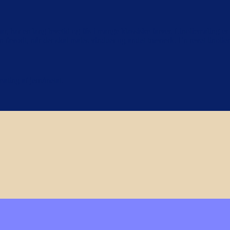
, har en lang levetid og fås i mange klassiske farver. Linoliemaling er
 favorit, når der skal males vinduer og andet træværk. En revet linoliema
aling af jern/metal.