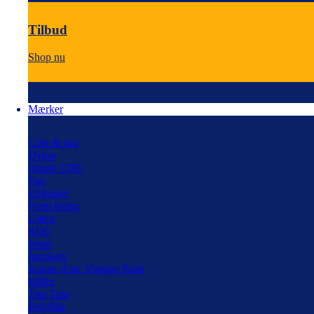
Tilbud
Shop nu
Mærker
Cole & son
Dylon
Detale CPH
Ege
Eijfenger
Ferm living
Gjøco
ROC
Jotun
Junckers
Jeanne d'arc Vintage Paint
Miller
Trip Trap
Polyfilla