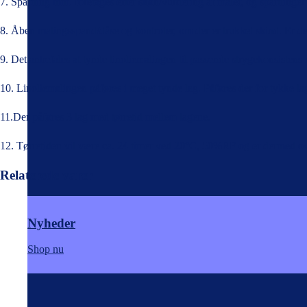
7. Spartling mm. foretages efter skøn/vurdering af maler, og spartlinger
8. Åben malingsspand/dåse og kontroler, om der er trukket skind. Er der
9. Det anbefales at tynde linoliemalingen til passende strygekonsisten
10. Linoliemalingen påføres i meget tynde lag. Påføres der for tykke lag
11.Der påføres 3 lag med tørretid mellem lagene.
12. Tørretiden vil være ca. 24 timer ved 20°C, 50%RF og er dermed o
Relaterede varer
Nyheder
Shop nu