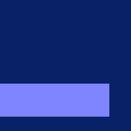
 grundes igen.
 trukket skind, fjernes dette ved brug af en fin spatel. Omrør nu malin
s med S&F’s Grundolie, eller hvis en højere glans ønskes med S&F’s Lino
, vil malingen rynke, evt. løbe og aldrig tørre i bund.
vermalbar. Malingen er gennemhærdet efter flere døgn