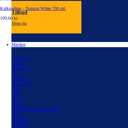
Kalkmaling – Natural White 700 ml.
Tilbud
199,00
kr.
Shop nu
Mærker
Cole & son
Dylon
Detale CPH
Ege
Eijfenger
Ferm living
Gjøco
ROC
Jotun
Junckers
Jeanne d'arc Vintage Paint
Miller
Trip Trap
Polyfilla