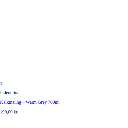
+
Indendørs
Kalkmaling – Warm Grey 700ml
199,00
kr.