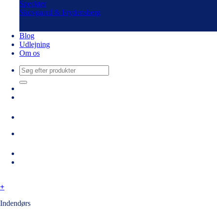
Speckter
Skovgaard & Frydensberg
Blog
Udlejning
Om os
Søg
efter:
+
Indendørs