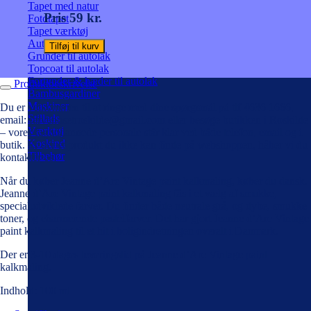
Tapet med natur
Pris 59 kr.
Fototapet
Tapet værktøj
Autolak på spray
Tilføj til kurv
Grunder til autolak
Topcoat til autolak
Fortynder & hæder til autolak
Produktbeskrivelse
Bambusgardiner
Maskiner
Du er velkommen til at ringe med dine spørgsmål på tlf 4636 1666,
Stillads
email: farvehusetroskilde@gmail.com eller besøge butikken i Roskilde
Værktøj
– vores faguddannede personale står klar ved både telefon, email og i
Koskind
butik. Er der et produkt du ikke kan finde på webshoppen, håber vi du
Tilbehør
kontakter os!
Når du køber Jeanne d’Arc Vintage paint kalkmaling, køber du dansk.
Jeanne d’Arc Vintage paint kalkmaling fås i et vælg af smukke,
specialudviklede farver. Du finder både neutrale grå, og dybe, smukke
toner, og charmerende pastelfarver. Det har gjort Jeanne d’Arc Vintage
paint kalkmaling til et hit i boligindretningen overalt i Danmark.
Der er 3-10 dages leveringstid på Jeanne d’Arc Vintage paint
kalkmaling.
Indhold: 100 ml