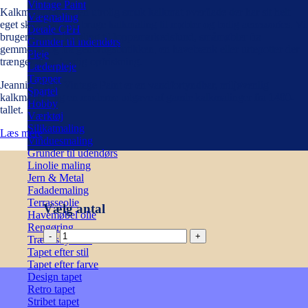
Vintage Paint
Kalkmaling giver en utrolig smuk kalkmat overflade der har sit helt
Vægmaling
eget skær. Du kan bruge kalkmaling til møbler og bolig accessories. Vi
Detale CPH
bruger især kalkmaling til loppemarkedsfund, småmøbler fra
Grunder til indendørs
gemmerne og fra genbrugsbutikken, en havebænk eller urtepotter der
Pleje
trænger til en kærlig opfriskning.
Læderpleje
Tæpper
Jeannie d’Arc Vintage Paint er en vandfortyndbar, miljøvenlig
Spartel
kalkmaling, og en moderne udgave af gamle kalkmalinger fra 1400-
Hobby
tallet.
Værktøj
Silikatmaling
Læs mere
Vinduesmaling
Grunder til udendørs
Linolie maling
Jern & Metal
Fadademaling
Terrasseolie
Vælg antal
Havemøbel olie
Rengøring
Kalkmaling
Træbeskyttelse
-
Tapet efter stil
Rusty
Tapet efter farve
Orange
Design tapet
100ml
Retro tapet
antal
Stribet tapet