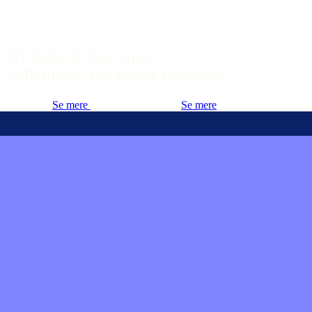
Ny Cole & Son tapet
kollektion: Botanical Botanica
Se mere
Se mere