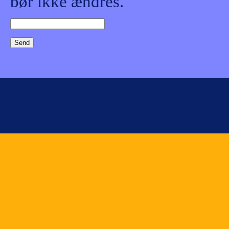
bør ikke ændres.