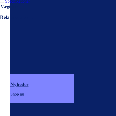
Specifikationer
Vægt
10 kg
Relaterede varer
Nyheder
Shop nu