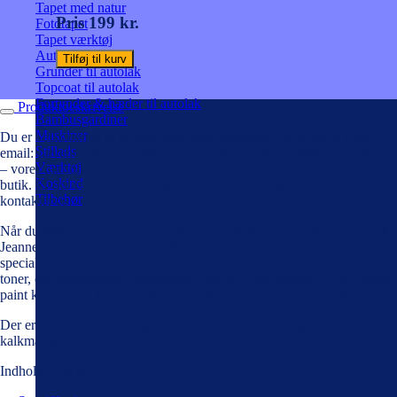
Tapet med natur
Pris 199 kr.
Fototapet
Tapet værktøj
Autolak på spray
Tilføj til kurv
Grunder til autolak
Topcoat til autolak
Fortynder & hæder til autolak
Produktbeskrivelse
Bambusgardiner
Maskiner
Du er velkommen til at ringe med dine spørgsmål på tlf 4636 1666,
Stillads
email: farvehusetroskilde@gmail.com eller besøge butikken i Roskilde
Værktøj
– vores faguddannede personale står klar ved både telefon, email og i
Koskind
butik. Er der et produkt du ikke kan finde på webshoppen, håber vi du
Tilbehør
kontakter os!
Når du køber Jeanne d’Arc Vintage paint kalkmaling, køber du dansk.
Jeanne d’Arc Vintage paint kalkmaling fås i et vælg af smukke,
specialudviklede farver. Du finder både neutrale grå, og dybe, smukke
toner, og charmerende pastelfarver. Det har gjort Jeanne d’Arc Vintage
paint kalkmaling til et hit i boligindretningen overalt i Danmark.
Der er 3-10 dages leveringstid på Jeanne d’Arc Vintage paint
kalkmaling.
Indhold: 100 ml