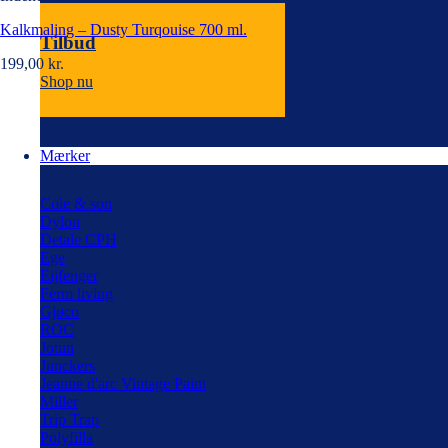
Kalkmaling – Dusty Turqouise 700 ml.
Tilbud
199,00
kr.
Shop nu
Mærker
Cole & son
Dylon
Detale CPH
Ege
Eijfenger
Ferm living
Gjøco
ROC
Jotun
Junckers
Jeanne d'arc Vintage Paint
Miller
Trip Trap
Polyfilla