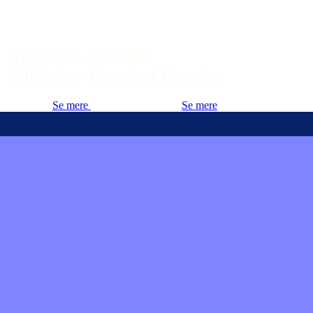
Ny Cole & Son tapet
kollektion: Botanical Botanica
Se mere
Se mere