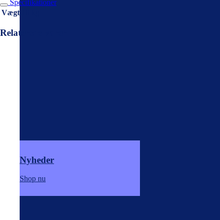
Specifikationer
Vægt
10 kg
Relaterede varer
Nyheder
Shop nu