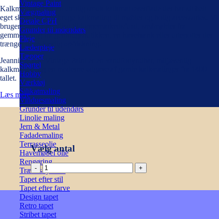
Vintage Paint
Kalkmaling giver en utrolig smuk kalkmat overflade der har sit helt
Vægmaling
eget skær. Du kan bruge kalkmaling til møbler og bolig accessories. Vi
Detale CPH
bruger især kalkmaling til loppemarkedsfund, småmøbler fra
Grunder til indendørs
gemmerne og fra genbrugsbutikken, en havebænk eller urtepotter der
Pleje
trænger til en kærlig opfriskning.
Læderpleje
Tæpper
Jeannie d’Arc Vintage Paint er en vandfortyndbar, miljøvenlig
Spartel
kalkmaling, og en moderne udgave af gamle kalkmalinger fra 1400-
Hobby
tallet.
Værktøj
Silikatmaling
Læs mere
Vinduesmaling
Grunder til udendørs
Linolie maling
Jern & Metal
Fadademaling
Terrasseolie
Vælg antal
Havemøbel olie
Rengøring
Kalkmaling
Træbeskyttelse
-
Tapet efter stil
Dark
Tapet efter farve
Purple
Design tapet
700ml
Retro tapet
antal
Stribet tapet