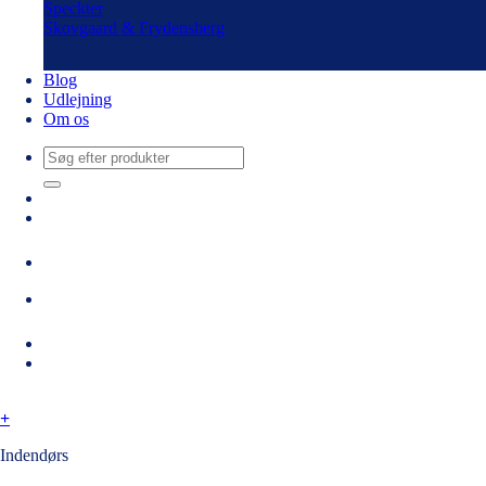
Speckter
Skovgaard & Frydensberg
Blog
Udlejning
Om os
Søg
efter:
+
Indendørs