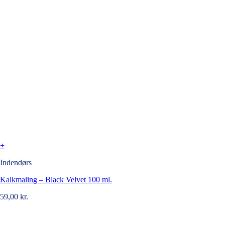
+
Indendørs
Kalkmaling – Black Velvet 100 ml.
59,00
kr.