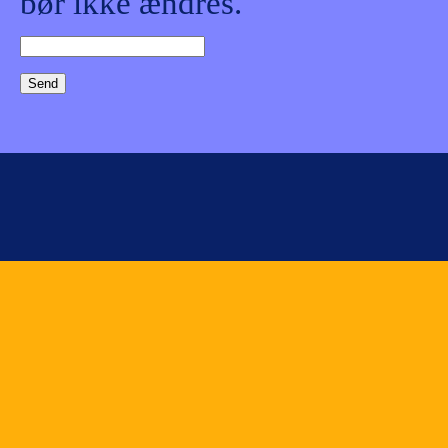
bør ikke ændres.