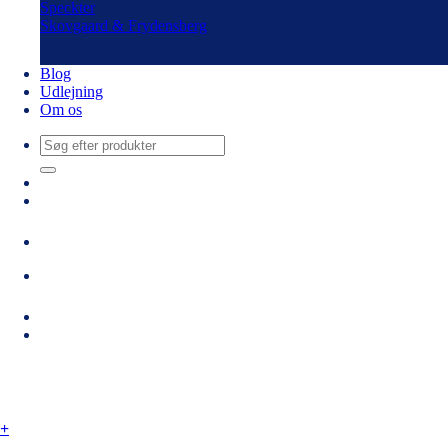
Speckter
Skovgaard & Frydensberg
Blog
Udlejning
Om os
Søg
efter:
+