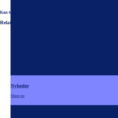
Kan tones i flere farver i vores fysiske butik
Relaterede varer
Nyheder
Shop nu