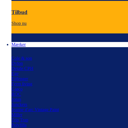
Tilbud
Shop nu
Mærker
Cole & son
Dylon
Detale CPH
Ege
Eijfenger
Ferm living
Gjøco
ROC
Jotun
Junckers
Jeanne d'arc Vintage Paint
Miller
Trip Trap
Polyfilla