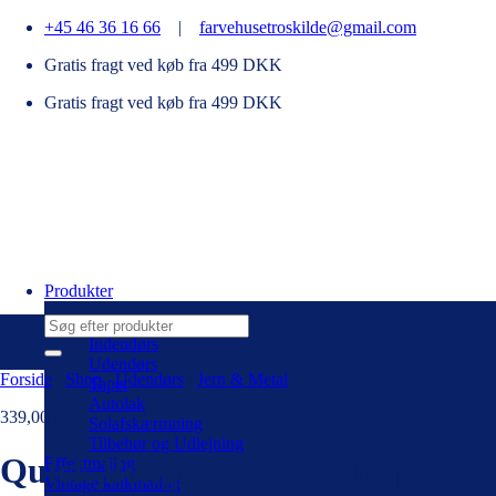
Fortsæt
+45 46 36 16 66
|
farvehusetroskilde@gmail.com
til
Gratis fragt ved køb fra 499 DKK
indhold
Gratis fragt ved køb fra 499 DKK
Produkter
Søg
efter:
Indendørs
Udendørs
Forside
/
Shop
/
Udendørs
/
Jern & Metal
Tapet
Autolak
339,00
kr.
Solafskærmning
Tilbehør og Udlejning
Quick Bengalack Direkte på Rust
Effektmaling
Vintage kalkmaling