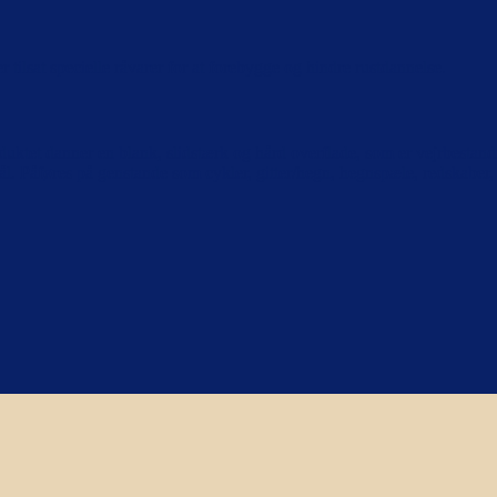
tilsat specielle råvarer for at forebygge og hindre rustdannelse.
duktet danner en blank, slidstærk og hård overflade, som er vejrbesta
l. Påføres på genstande som cykler, gitter/hegn, hegnspæle, redskaber, 