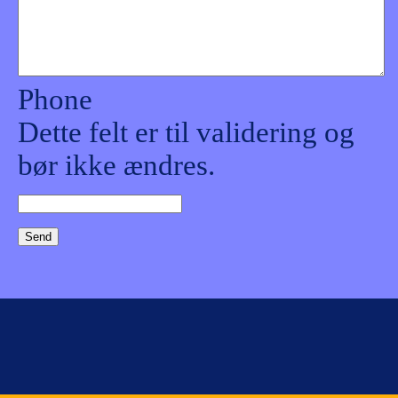
Phone
Dette felt er til validering og
bør ikke ændres.