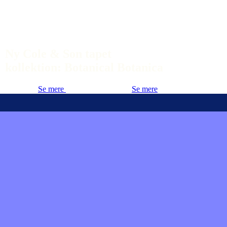
Ny Cole & Son tapet
kollektion: Botanical Botanica
Se mere
Se mere