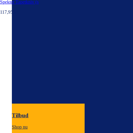
Spekter Tapetkniv (s
117,95
kr.
Tilbud
Shop nu