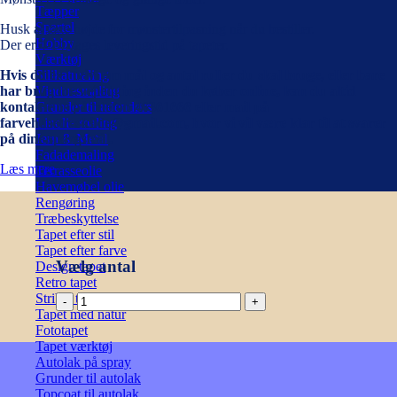
Tæpper
Spartel
Husk at tage højde for mønstertilpasning når du bestiller.
Hobby
Der er 4-14 dages leveringstid på tapeter.
Værktøj
Hvis du er i tvivl om mål og antal ruller du skal bruge, eller bare
Silikatmaling
har brug for vejledning inden du køber online, kan du altid
Vinduesmaling
kontakte os på telefon 46361666 eller mail på
Grunder til udendørs
farvehusetroskilde@gmail.com, hvor vi vil være klar til at svarer
Linolie maling
på dine spørgsmål.
Jern & Metal
Fadademaling
Læs mere
Terrasseolie
Havemøbel olie
Rengøring
Træbeskyttelse
Tapet efter stil
Tapet efter farve
Vælg antal
Design tapet
Retro tapet
Stribet tapet
Delano
Tapet med natur
Blue
Fototapet
-
Tapet værktøj
Cole
Autolak på spray
&
Grunder til autolak
Son
Topcoat til autolak
antal