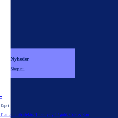
Nyheder
Shop nu
+
Tapet
Titania miniharlekin. Tapet lys grå / guld. Cole & Son