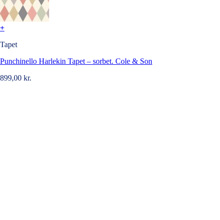
+
Tapet
Punchinello Harlekin Tapet – sorbet. Cole & Son
899,00
kr.