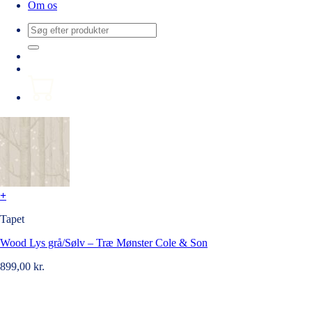
Om os
Søg
efter:
+
Tapet
Wood Lys grå/Sølv – Træ Mønster Cole & Son
899,00
kr.