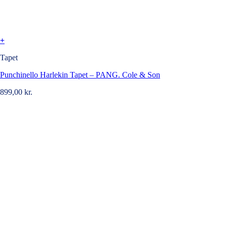
+
Tapet
Punchinello Harlekin Tapet – PANG. Cole & Son
899,00
kr.