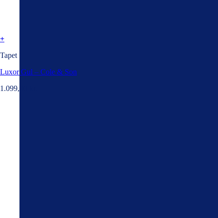
+
Tapet
Luxor Gul – Cole & Son
1.099,00
kr.