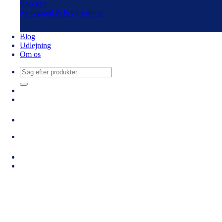
Speckter
Skovgaard & Frydensberg
Blog
Udlejning
Om os
Søg
efter: