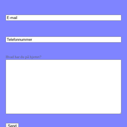
(Påkrævet)
E-
mail
Telefonnummer
(Påkrævet)
Kommentarer
Hvad har du på hjertet?