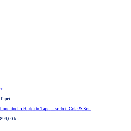
+
Tapet
Punchinello Harlekin Tapet – sorbet. Cole & Son
899,00
kr.