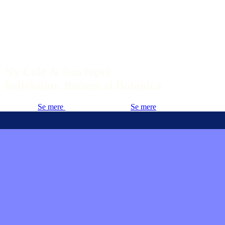
Ny Cole & Son tapet
kollektion: Botanical Botanica
Se mere
Se mere