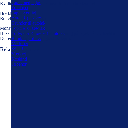
Tapet med natur
Kvaliteten er Cole & Sons uovertrufne lækre kvalitet.
Fototapet
Tapet værktøj
Bredde: 53 cm
Autolak på spray
Rullelængde: 10,05 meter
Grunder til autolak
Mønsterrapport 38 cm
Topcoat til autolak
Husk at tage højde for mønstertilpasning på tapet, når du bestiller.
Fortynder & hæder til autolak
Der er 4-14 dages leveringstid på tapeter.
Bambusgardiner
Maskiner
Stillads
Relaterede varer
Værktøj
Koskind
Tilbehør