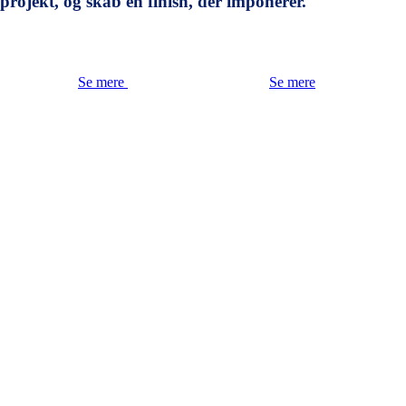
projekt, og skab en finish, der imponerer.
Se mere
Se mere