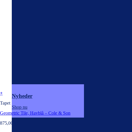
+
Nyheder
Tapet
Shop nu
Geometric Tile, Havblå – Cole & Son
875,00
kr.