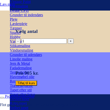
Vintage Paint
Læs mere
Vægmaling
Detale CPH
Grunder til indendørs
Pleje
Læderpleje
Tæpper
Vælg antal
Spartel
Hobby
Hicks
Værktøj
Hexagon
Silikatmaling
Tapet
Vinduesmaling
-
Grunder til udendørs
mørkegrøn
Linolie maling
-
Jern & Metal
Cole
Fadademaling
&
Terrasseolie
Pris 905 kr.
Son
Havemøbel olie
antal
Rengøring
Tilføj til kurv
Træbeskyttelse
Tapet efter stil
Tapet efter farve
Produktbeskrivelse
Design tapet
Retro tapet
Flot grafisk tapet med det klassiske hexagon motiv.
Stribet tapet