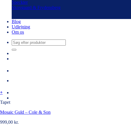
Speckter
Skovgaard & Frydensberg
Blog
Udlejning
Om os
Søg
efter:
+
Tapet
Mosaic Guld – Cole & Son
999,00
kr.