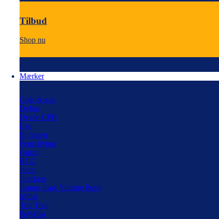
Tilbud
Shop nu
Mærker
Cole & son
Dylon
Detale CPH
Ege
Eijfenger
Ferm living
Gjøco
ROC
Jotun
Junckers
Jeanne d'arc Vintage Paint
Miller
Trip Trap
Polyfilla