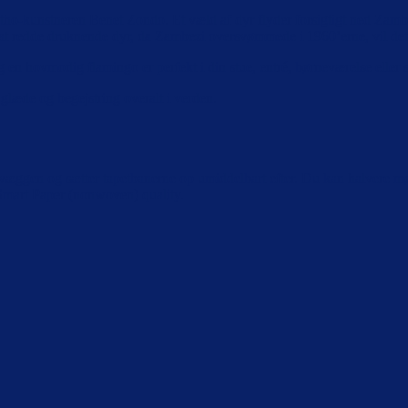
f sotho-kunstneren Benet Zondo. Et væld af dyr flyder forsigtigt ned Za
 at redde druknende dyr, da Zambezi oversvømmede i 1960’erne, vil dett
 en hovmodig flamingo er perfekt i din stue, entré, børneværelse eller s
glæde og begejstring overalt i verden.
væggen og sætter tapetbanerne op umiddelbart efter. Du kan halvere møn
/ Smart Paper (nonwoven) quality.