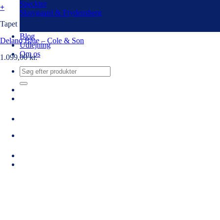
Speckter
+
Skovgaard & Frydensberg
Tapet
Blog
Delano Blue – Cole & Son
Udlejning
Om os
1.099,00
kr.
Søg
efter: