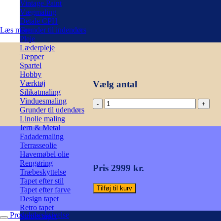
Vintage Paint
Vægmaling
Detale CPH
Læs mere
Grunder til indendørs
Pleje
Læderpleje
Tæpper
Spartel
Hobby
Vælg antal
Værktøj
Silikatmaling
Vinduesmaling
Zambesi
Grunder til udendørs
tapet,
Linolie maling
duck
Jern & Metal
egg
Fadademaling
/
Terrasseolie
pasteller.
Havemøbel olie
Cole
Rengøring
&
Pris 2999 kr.
Træbeskyttelse
Son
Tapet efter stil
antal
Tilføj til kurv
Tapet efter farve
Design tapet
Retro tapet
Produktbeskrivelse
Stribet tapet