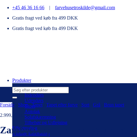
Fortsæt
+45 46 36 16 66
|
farvehusetroskilde@gmail.com
til
Gratis fragt ved køb fra 499 DKK
indhold
Gratis fragt ved køb fra 499 DKK
Produkter
Søg
efter:
Indendørs
Udendørs
Forside
/
Shop
/
Tapet
/
Tapet efter farve
/
Sort
/
Grå
/
Brun tapet
Tapet
Autolak
2.999,00
kr.
Solafskærmning
Tilbehør og Udlejning
Zambesi tapet, duck egg / pastel
Effektmaling
Vintage kalkmaling