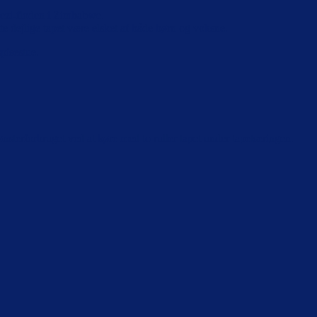
mbezi-floden i Zimbabwe.
e dejlige tapet være elsket af både børn og voksne.
pisestue.
sterforbruget ved at køre med to ruller tapet under tapetseringen.