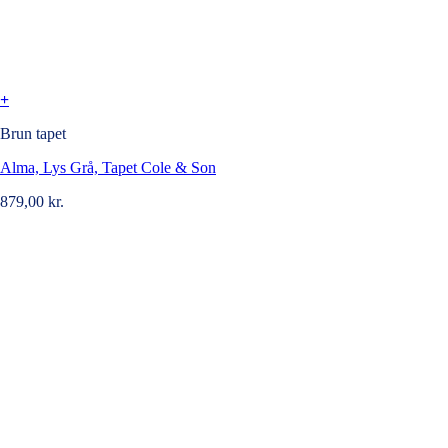
+
Brun tapet
Alma, Lys Grå, Tapet Cole & Son
879,00
kr.