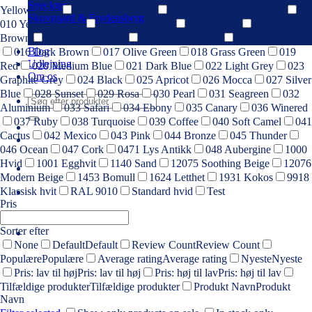
Speckter
Yellow Beige
008 Camel Brown
009 Fauve Orange Brown
Skovgaard & Frydensberg
010 Yellow Brown
011 Light Brown
012 Natural
013 Red
Brown
014 Medium Gray
014 Medium Grey
015 Light Blue
Blog
016 Dark Brown
017 Olive Green
018 Grass Green
019
Udlejning
Red
020 Medium Blue
021 Dark Blue
022 Light Grey
023
Om os
Graphite Grey
024 Black
025 Apricot
026 Mocca
027 Silver
Blue
028 Sunset
029 Rosa
030 Pearl
031 Seagreen
032
Søg
Aluminium
033 Safari
034 Ebony
035 Canary
036 Winered
efter:
037 Ruby
038 Turquoise
039 Coffee
040 Soft Camel
041
Cactus
042 Mexico
043 Pink
044 Bronze
045 Thunder
046 Ocean
047 Cork
0471 Lys Antikk
048 Aubergine
1000
Hvid
1001 Egghvit
1140 Sand
12075 Soothing Beige
12076
Modern Beige
1453 Bomull
1624 Letthet
1931 Kokos
9918
Klassisk hvit
RAL 9010
Standard hvid
Test
Pris
Sorter efter
None
Default
Default
Review Count
Review Count
Populære
Populære
Average rating
Average rating
Nyeste
Nyeste
Pris: lav til høj
Pris: lav til høj
Pris: høj til lav
Pris: høj til lav
Tilfældige produkter
Tilfældige produkter
Produkt Navn
Produkt
Navn