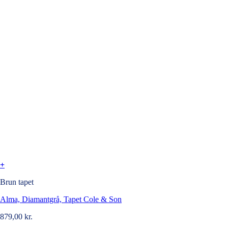
+
Brun tapet
Alma, Diamantgrå, Tapet Cole & Son
879,00
kr.