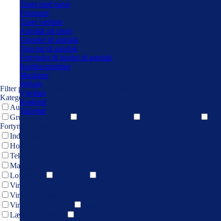
Tapet med natur
Fototapet
Tapet værktøj
Autolak på spray
Grunder til autolak
Topcoat til autolak
Fortynder & hæder til autolak
Bambusgardiner
Maskiner
Stillads
Filter products
Showing 1 - 12 of 270 results
Værktøj
Kategori
Koskind
Autolak
Tilbehør
Grunder til autolak
Autolak på spray
Topcoat til autolak
Fortynder & hærder til autolak
Indendørs
Hobby
Tekstilfarve
Maling
Loftmaling
Træmaling
Gulvmaling
Vintage Paint
Vintage Antikvoks
Vintage Kalkmaling
Læderpleje
Læder renovering
Læderfarve