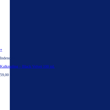
+
Indendørs
Kalkmaling – Black Velvet 100 ml.
59,00
kr.