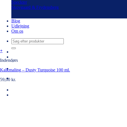
Speckter
Skovgaard & Frydensberg
Blog
Udlejning
Om os
Søg
efter:
+
Indendørs
Kalkmaling – Dusty Turquoise 100 ml.
59,00
kr.