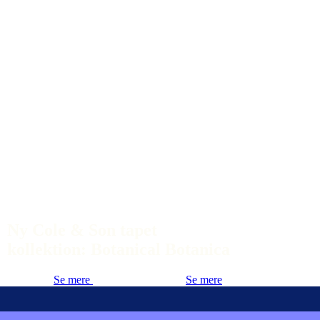
Ny Cole & Son tapet
kollektion: Botanical Botanica
Se mere
Se mere