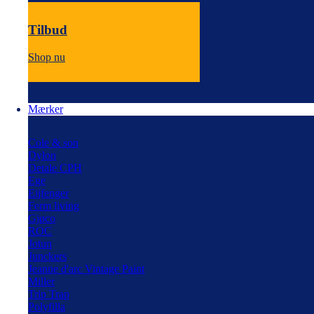
Tilbud
Shop nu
Mærker
Cole & son
Dylon
Detale CPH
Ege
Eijfenger
Ferm living
Gjøco
ROC
Jotun
Junckers
Jeanne d'arc Vintage Paint
Miller
Trip Trap
Polyfilla