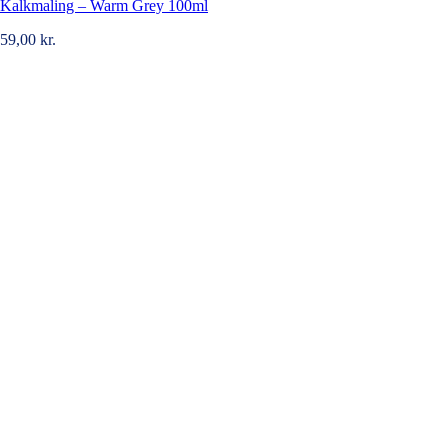
Kalkmaling – Warm Grey 100ml
59,00
kr.