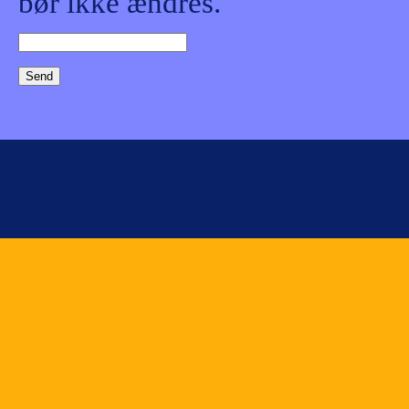
bør ikke ændres.