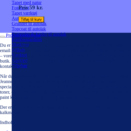
Tapet med natur
Pris 59 kr.
Fototapet
Tapet værktøj
Autolak på spray
Tilføj til kurv
Grunder til autolak
Topcoat til autolak
Fortynder & hæder til autolak
Produktbeskrivelse
Bambusgardiner
Maskiner
Du er velkommen til at ringe med dine spørgsmål på tlf 4636 1666,
Stillads
email: farvehusetroskilde@gmail.com eller besøge butikken i Roskilde
Værktøj
– vores faguddannede personale står klar ved både telefon, email og i
Koskind
butik. Er der et produkt du ikke kan finde på webshoppen, håber vi du
Tilbehør
kontakter os!
Når du køber Jeanne d’Arc Vintage paint kalkmaling, køber du dansk.
Jeanne d’Arc Vintage paint kalkmaling fås i et vælg af smukke,
specialudviklede farver. Du finder både neutrale grå, og dybe, smukke
toner, og charmerende pastelfarver. Det har gjort Jeanne d’Arc Vintage
paint kalkmaling til et hit i boligindretningen overalt i Danmark.
Der er 3-10 dages leveringstid på Jeanne d’Arc Vintage paint
kalkmaling.
Indhold: 100 ml