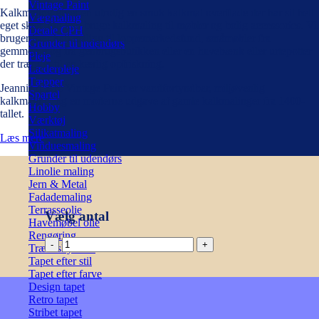
Vintage Paint
Kalkmaling giver en utrolig en smuk kalkmat overflade der har sit helt
Vægmaling
eget skær. Du kan bruge kalkmaling til møbler og bolig accessories. Vi
Detale CPH
bruger især kalkmaling til loppemarkedsfund, småmøbler fra
Grunder til indendørs
gemmerne og fra genbrugsbutikken eller en havebænk eller urtepotter
Pleje
der trænger til en kærlig opfriskning.
Læderpleje
Tæpper
Jeannie d’Arc Vintage Paint er vandfortyndbar, miljøvenlig
Spartel
kalkmaling, og en moderne udgave af gamle kalkmalinger fra 1400-
Hobby
tallet.
Værktøj
Silikatmaling
Læs mere
Vinduesmaling
Grunder til udendørs
Linolie maling
Jern & Metal
Fadademaling
Terrasseolie
Vælg antal
Havemøbel olie
Rengøring
Kalkmaling
Træbeskyttelse
-
Tapet efter stil
Dusty
Tapet efter farve
Green
Design tapet
100ml
Retro tapet
antal
Stribet tapet