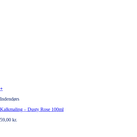
+
Indendørs
Kalkmaling – Dusty Rose 100ml
59,00
kr.