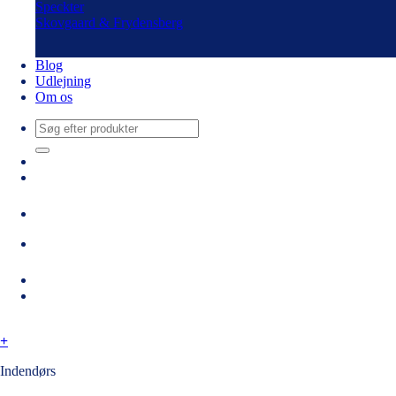
Speckter
Skovgaard & Frydensberg
Blog
Udlejning
Om os
Søg
efter:
+
Indendørs