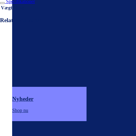
Specifikationer
Vægt
10 kg
Relaterede varer
Nyheder
Shop nu