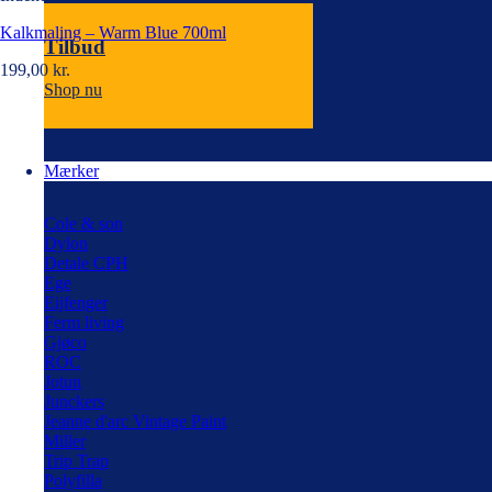
Kalkmaling – Warm Blue 700ml
Tilbud
199,00
kr.
Shop nu
Mærker
Cole & son
Dylon
Detale CPH
Ege
Eijfenger
Ferm living
Gjøco
ROC
Jotun
Junckers
Jeanne d'arc Vintage Paint
Miller
Trip Trap
Polyfilla