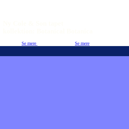
Ny Cole & Son tapet
kollektion: Botanical Botanica
Se mere
Se mere