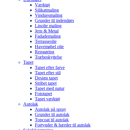
Værktøj
Silikatmaling
Vinduesmaling
Grunder til indendørs
Linolie maling
Jern & Metal
Fadademaling
Terrasseolie
Havemøbel olie
Rengøring
Træbeskyttelse
Tapet
Tapet efter farve
Tapet efter stil
Design tapet
Stribet tapet
Tapet med natur
Fototapet
Tapet værktøj
Autolak
Autolak på spray
Grunder til autolak
Topcoat til autolak
Fortynder & hærder til autolak