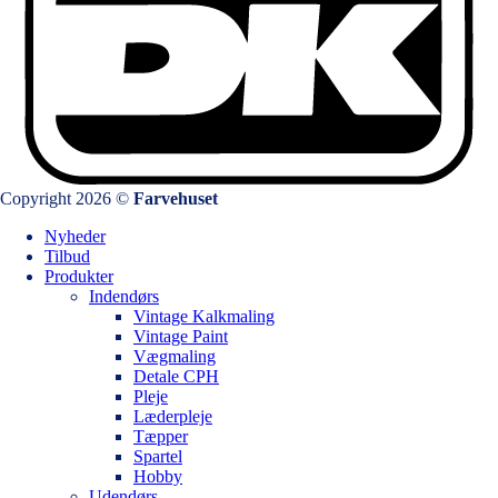
Copyright 2026 ©
Farvehuset
Nyheder
Tilbud
Produkter
Indendørs
Vintage Kalkmaling
Vintage Paint
Vægmaling
Detale CPH
Pleje
Læderpleje
Tæpper
Spartel
Hobby
Udendørs