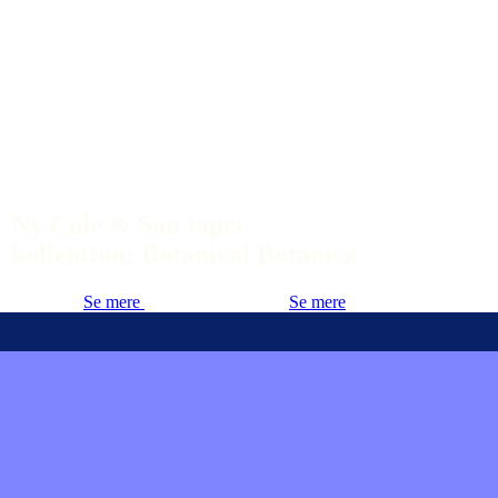
Ny Cole & Son tapet
kollektion: Botanical Botanica
Se mere
Se mere