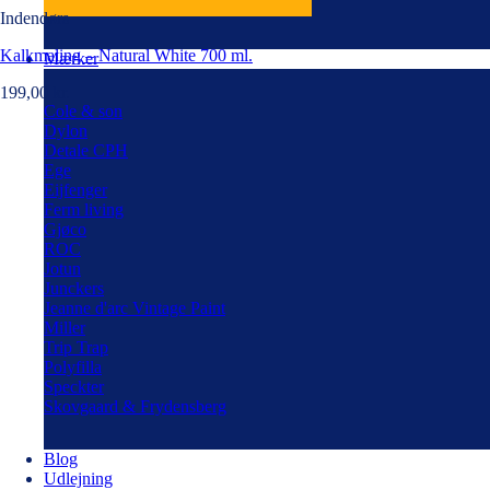
Indendørs
Kalkmaling – Natural White 700 ml.
Mærker
199,00
kr.
Cole & son
Dylon
Detale CPH
Ege
Eijfenger
Ferm living
Gjøco
ROC
Jotun
Junckers
Jeanne d'arc Vintage Paint
Miller
Trip Trap
Polyfilla
Speckter
Skovgaard & Frydensberg
Blog
Udlejning