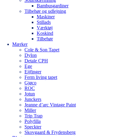
Solafskærmning
Bambusgardiner
Tilbehør og udlejning
Maskiner
Stillads
Værktøj
Koskind
Tilbehør
Mærker
Cole & Son Tapet
Dylon
Detale CPH
Ege
Eijfinger
Ferm living tapet
Gjøco
ROC
Jotun
Junckers
Jeanne d’arc Vintage Paint
Miller
Trip Trap
Polyfilla
Speckter
Skovgaard & Frydensberg