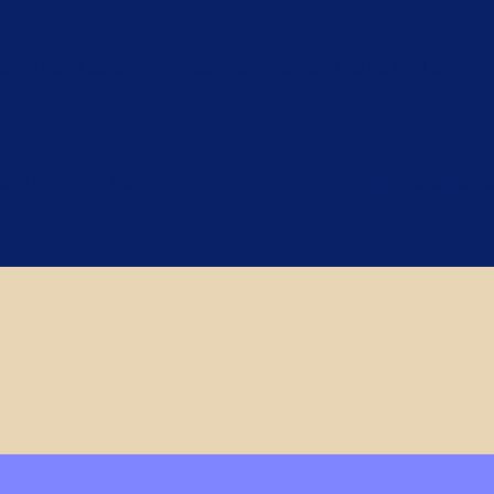
aljer i støvet grøn, varm orange, mørkeblå, støvet blå og koral røde
kte os på telefon 46361666 eller mail farvehusetroskilde@gmail.com,