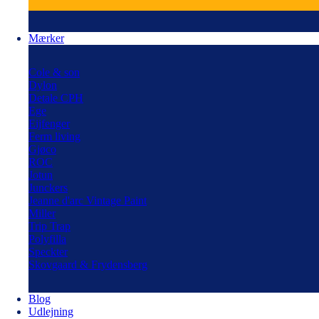
Mærker
Cole & son
Dylon
Detale CPH
Ege
Eijfenger
Ferm living
Gjøco
ROC
Jotun
Junckers
Jeanne d'arc Vintage Paint
Miller
Trip Trap
Polyfilla
Speckter
Skovgaard & Frydensberg
Blog
Udlejning