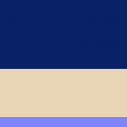
detaljer. Bundfarven er i en antikgrøn, og det botaniske mønster har det
e har brug for vejledning inden du køber online, kan du altid konta