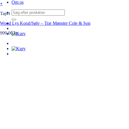
Om os
+
Søg
Tapet
efter:
Wood Lys Koral/Sølv – Træ Mønster Cole & Son
999,00
kr.