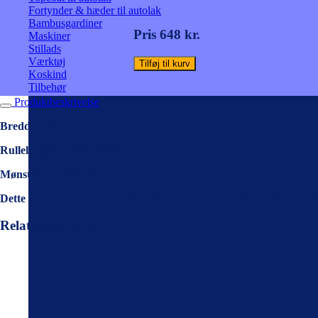
Grøn
Fortynder & hæder til autolak
antal
Bambusgardiner
Pris 648 kr.
Maskiner
Stillads
Værktøj
Tilføj til kurv
Koskind
Tilbehør
Produktbeskrivelse
Bredde: 53 cm.
Rullelængde: 10,05 meter.
Mønsterrapport: 53 cm.
Dette er et non wowen design, dvs. at limen skal påføres direkte 
Relaterede varer