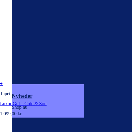
+
Tapet
Nyheder
Luxor Gul – Cole & Son
Shop nu
1.099,00
kr.