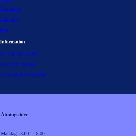
Kontakt os
Udlejning
Blog
Information
Fortrolighedspolitik
Handelsbetingelser
Levering og returnering
Åbningstider
Mandag
8.00 – 18.00