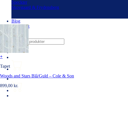
Speckter
Skovgaard & Frydensberg
Blog
Udlejning
Om os
Søg
efter:
+
Tapet
Woods and Stars Blå/Guld – Cole & Son
899,00
kr.