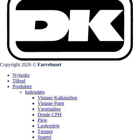
Copyright 2026 ©
Farvehuset
Nyheder
Tilbud
Produkter
Indendørs
Vintage Kalkmaling
Vintage Paint
Vægmaling
Detale CPH
Pleje
Læderpleje
Tæpper
Spartel