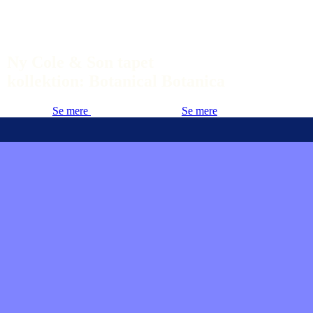
Ny Cole & Son tapet
kollektion: Botanical Botanica
Se mere
Se mere