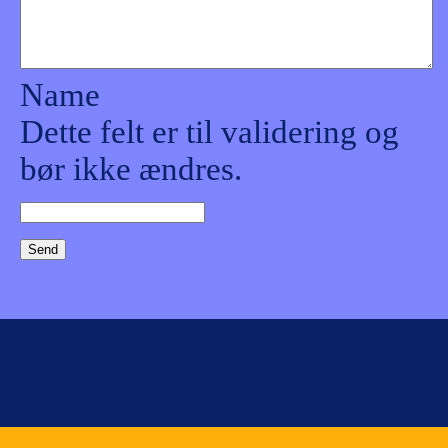
Name
Dette felt er til validering og
bør ikke ændres.