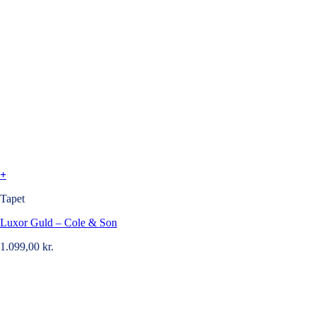
+
Tapet
Luxor Guld – Cole & Son
1.099,00
kr.