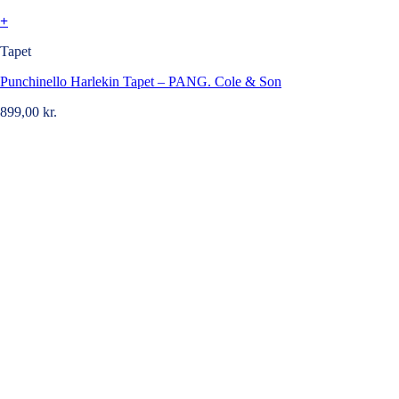
+
Tapet
Punchinello Harlekin Tapet – PANG. Cole & Son
899,00
kr.