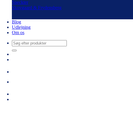
Speckter
Skovgaard & Frydensberg
Blog
Udlejning
Om os
Søg
efter: