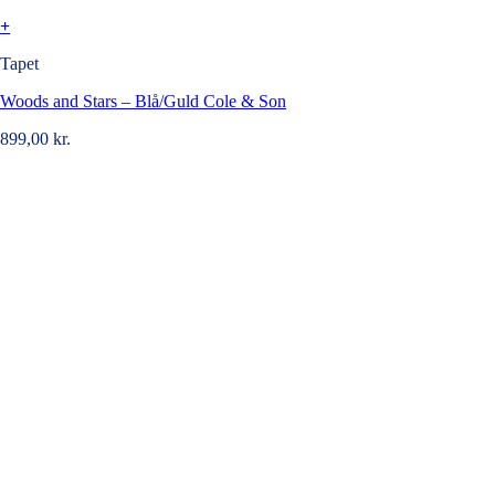
+
Tapet
Woods and Stars – Blå/Guld Cole & Son
899,00
kr.