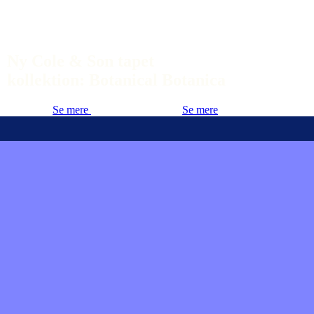
Ny Cole & Son tapet
kollektion: Botanical Botanica
Se mere
Se mere