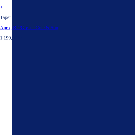
+
Tapet
Apex, Blå/Grøn – Cole & Son
1.199,00
kr.