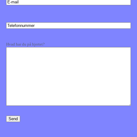
mail
Telefonnummer
(Påkrævet)
Kommentarer
Hvad har du på hjertet?