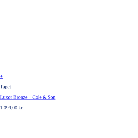
+
Tapet
Luxor Bronze – Cole & Son
1.099,00
kr.