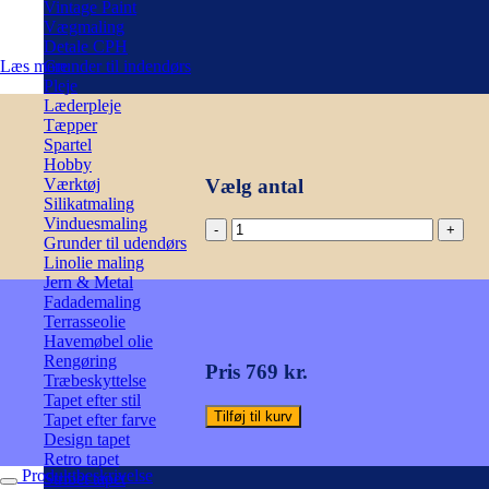
Vintage Paint
Vægmaling
Detale CPH
Læs mere
Grunder til indendørs
Pleje
Læderpleje
Tæpper
Spartel
Hobby
Vælg antal
Værktøj
Silikatmaling
Vinduesmaling
Jaspe
Grunder til udendørs
Stripe,
Linolie maling
stribet
Jern & Metal
tapet,
Fadademaling
gylden.
Terrasseolie
Cole
Havemøbel olie
&
Rengøring
Son
Pris 769 kr.
Træbeskyttelse
antal
Tapet efter stil
Tilføj til kurv
Tapet efter farve
Design tapet
Retro tapet
Produktbeskrivelse
Stribet tapet