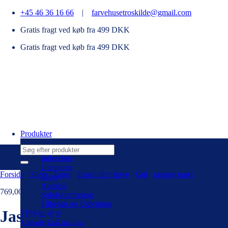
Fortsæt
+45 46 36 16 66
|
farvehusetroskilde@gmail.com
til
Gratis fragt ved køb fra 499 DKK
indhold
Gratis fragt ved køb fra 499 DKK
Produkter
Søg
efter:
Indendørs
Udendørs
Forside
/
Shop
/
Tapet
/
Tapet efter farve
/
Gul
/
orange tapet
Tapet
Autolak
769,00
kr.
Solafskærmning
Tilbehør og Udlejning
Jaspe Stripe, stribet tapet, gyld
Effektmaling
Vintage kalkmaling