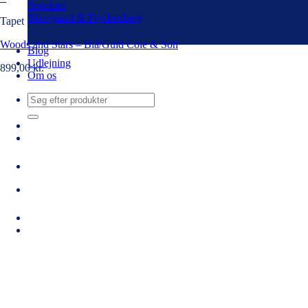
Speckter
Skovgaard & Frydensberg
Tapet
Woods and Stars – Blå/Guld Cole & Son
Blog
Udlejning
899,00
kr.
Om os
Søg
efter: