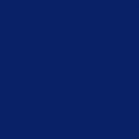
 rum. De synlige penselstrøg giver tapetet et blødere look, og er et af Col
egant og rolig måde. Cole & Son Marquee Stripes tapet kollektion byder p
glæde og begejstring overalt i verden.
 væggen og sætter tapetbanerne op umiddelbart efter.
/ Smart Paper (nonwoven) quality.