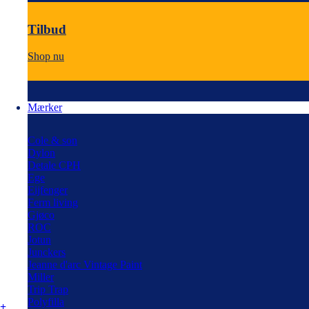
Tilbud
Shop nu
Mærker
Cole & son
Dylon
Detale CPH
Ege
Eijfenger
Ferm living
Gjøco
ROC
Jotun
Junckers
Jeanne d'arc Vintage Paint
Miller
Trip Trap
Polyfilla
+