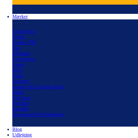
Mærker
Cole & son
Dylon
Detale CPH
Ege
Eijfenger
Ferm living
Gjøco
ROC
Jotun
Junckers
Jeanne d'arc Vintage Paint
Miller
Trip Trap
Polyfilla
Speckter
Skovgaard & Frydensberg
Blog
Udlejning