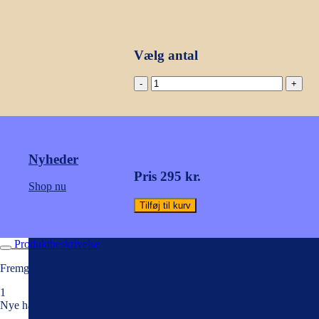
Vælg antal
Trip
Trap
Møbel-
og
Vinduesolie
-
Nyheder
Mahogni
0,75
Pris 295 kr.
L
Shop nu
antal
Tilføj til kurv
Produktbeskrivelse
Fremgangsmåde:
1
Nye havemøbler, der skal oliebehandles, rengøres først. Ældre møbler r