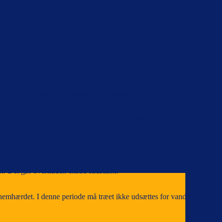
 korn 120.
ærk varme.
er. (I våd tilstand fremtræder olien creme-farvet).
. 5 min. Vær især opmærksom på at fjerne over­skydende olie i samling
.
 Det gør overfladen ekstra slidstærk.
nnemhærdet. I denne periode må træet ikke udsættes for vand.