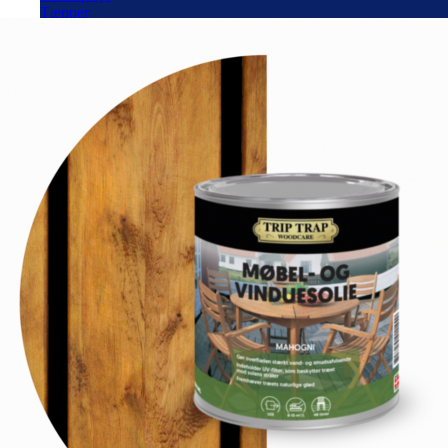
Tæpper
Spartel
Hobby
Værktøj
Silikatmaling
Vinduesmaling
Grunder til udendørs
Linolie maling
Jern & Metal
Fadademaling
Terrasseolie
Havemøbel olie
Rengøring
Træbeskyttelse
Tapet efter stil
Tapet efter farve
Design tapet
Retro tapet
Stribet tapet
Tapet med natur
Fototapet
Tapet værktøj
Autolak på spray
Grunder til autolak
Topcoat til autolak