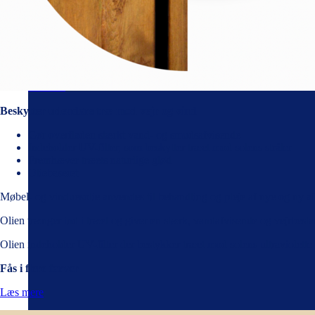
Fortynder & hæder til autolak
Bambusgardiner
Maskiner
Stillads
Værktøj
Koskind
Tilbehør
Beskytter udendørs træ mod vejr og vind
Gør overfladen stærkt vand- og smudsafvisende
Indeholder UV-filter, som beskytter træet mod solens stråler
Fremhæver træets naturlige glød
Oliebaseret
Møbel- og vinduesolie anvendes til behandling og pleje af nye og ny 
Olien trænger ind i træet og giver en stærk, vandafvisende og vejrbest
Olien indeholder UV-filter der bestykker træet mod solens ultraviolette 
Fås i flere farver
Læs mere