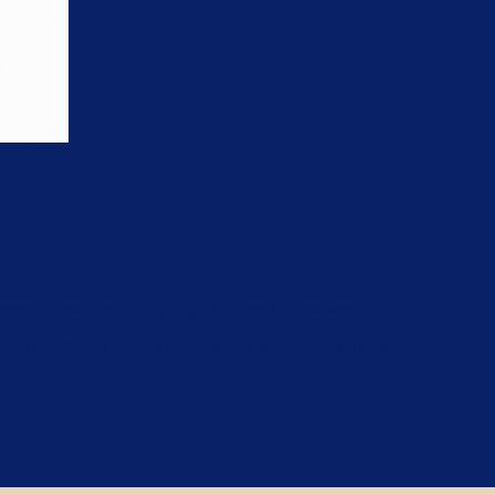
afrensede møbler/vinduer og andet udendørs træværk.
andig overfalde samtidig med, at olien fremhæver og styrker træets nat
stråler.