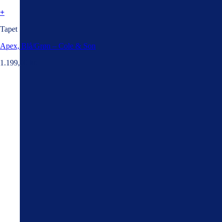
+
Tapet
Apex, Blå/Grøn – Cole & Son
1.199,00
kr.