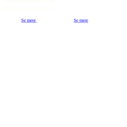
Sådan påfører du
KC14 vægspartel
Se mere
Se mere