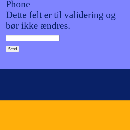
Phone
Dette felt er til validering og
bør ikke ændres.