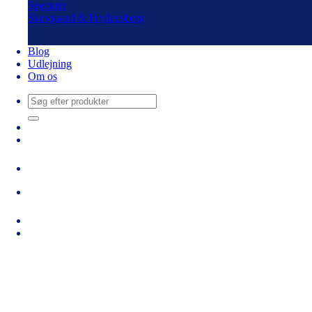
Speckter
Skovgaard & Frydensberg
Blog
Udlejning
Om os
Søg
efter: