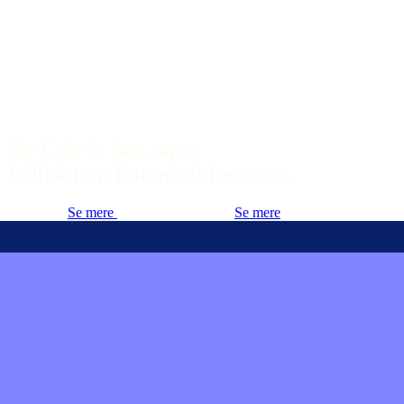
Ny Cole & Son tapet
kollektion: Botanical Botanica
Se mere
Se mere