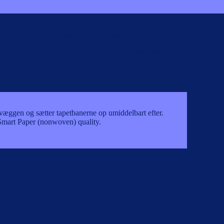
e synlige penselstrøg giver tapetet et blødere look, og er et af Cole & Son
egant og rolig måde. Cole & Son Marquee Stripes tapet kollektion byder p
glæde og begejstring overalt i verden.
 væggen og sætter tapetbanerne op umiddelbart efter.
/ Smart Paper (nonwoven) quality.