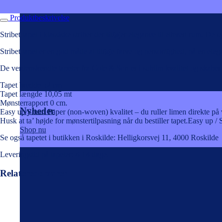
Produktbeskrivelse
Stribet tapet i klassiske striber der tilføjer elegance til ethvert rum. D
Stribet tapet er en god måde at tilføje farve og personlighed, på en el
De verdenskendte tapeter fra Cole & Son er i sublim kvalitet og skaber 
Tapet bredde 52 cm
Tapet længde 10,05 mt
Mønsterrapport 0 cm.
Nyheder
Easy up/Smart Paper (non-woven) kvalitet – du ruller limen direkte på
Husk at ta’ højde for mønstertilpasning når du bestiller tapet.Easy up 
Shop nu
Se også tapetet i butikken i Roskilde: Helligkorsvej 11, 4000 Roskilde
Leveringstid på tapeter: 4-14 dage.
Relaterede varer