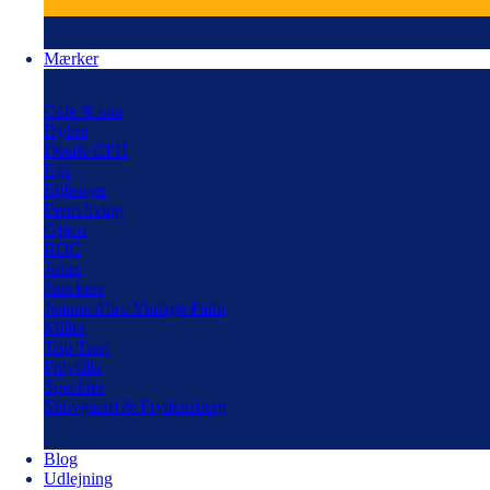
Mærker
Cole & son
Dylon
Detale CPH
Ege
Eijfenger
Ferm living
Gjøco
ROC
Jotun
Junckers
Jeanne d'arc Vintage Paint
Miller
Trip Trap
Polyfilla
Speckter
Skovgaard & Frydensberg
Blog
Udlejning