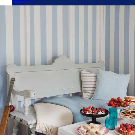
Tæpper
Spartel
Hobby
Værktøj
Silikatmaling
Vinduesmaling
Grunder til udendørs
Linolie maling
Jern & Metal
Fadademaling
Terrasseolie
Havemøbel olie
Rengøring
Træbeskyttelse
Tapet efter stil
Tapet efter farve
Design tapet
Retro tapet
Stribet tapet
Tapet med natur
Fototapet
Tapet værktøj
Autolak på spray
Grunder til autolak
Topcoat til autolak