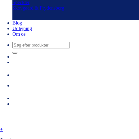
Speckter
Skovgaard & Frydensberg
Blog
Udlejning
Om os
Søg
efter:
+