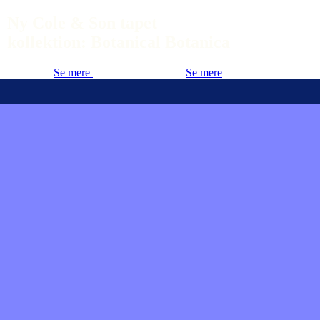
Ny Cole & Son tapet
kollektion: Botanical Botanica
Se mere
Se mere