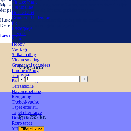
Vintage Paint
Mønstret har både bløde og skarpe former, samt symmetriske detaljer,
Vægmaling
der på afstand former sig lidt som grafiske timeglas.
Detale CPH
Grunder til indendørs
Husk at tage højde for mønstertilpasning når du bestiller.
Pleje
Der er 3-10 dages leveringstid på tapeter.
Læderpleje
Tæpper
Læs mere
Spartel
Hobby
Værktøj
Silikatmaling
Vinduesmaling
Grunder til udendørs
Vælg antal
Linolie maling
Jern & Metal
STAIRCASE
Fadademaling
BO
Terrasseolie
antal
Havemøbel olie
Rengøring
Træbeskyttelse
Tapet efter stil
Tapet efter farve
Pris 755 kr.
Design tapet
Retro tapet
Stribet tapet
Tilføj til kurv