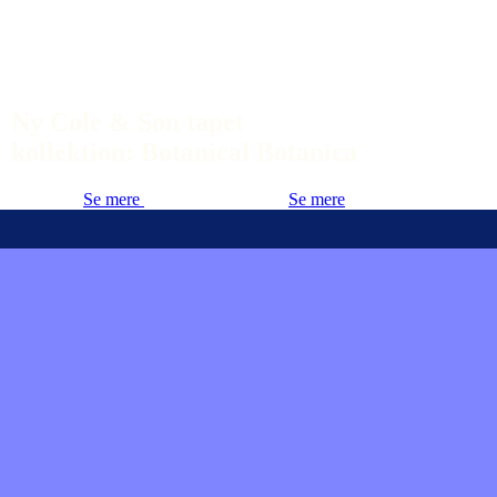
Ny Cole & Son tapet
kollektion: Botanical Botanica
Se mere
Se mere