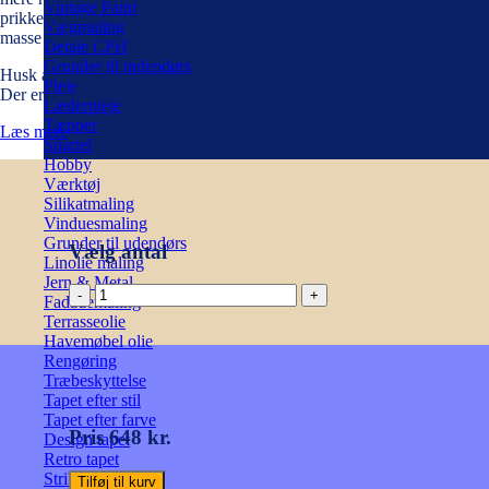
Vintage Paint
prikker og striber, giver det et mere levende design. Tapetet består af en
Vægmaling
masse naturfarver, på en hvid baggrund.
Detale CPH
Grunder til indendørs
Husk at tage højde for mønstertilpasning når du bestiller.
Pleje
Der er 4-14 dages leveringstid på tapeter.
Læderpleje
Tæpper
Læs mere
Spartel
Hobby
Værktøj
Silikatmaling
Vinduesmaling
Grunder til udendørs
Vælg antal
Linolie maling
Jern & Metal
JOSE
Fadademaling
ROSEWATER
Terrasseolie
TF
Havemøbel olie
antal
Rengøring
Træbeskyttelse
Tapet efter stil
Tapet efter farve
Pris 648 kr.
Design tapet
Retro tapet
Stribet tapet
Tilføj til kurv