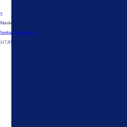
+
Mærker
Spekter Tapetkniv (s
117,95
kr.