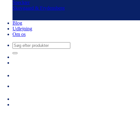
Speckter
Skovgaard & Frydensberg
Blog
Udlejning
Om os
Søg
efter: