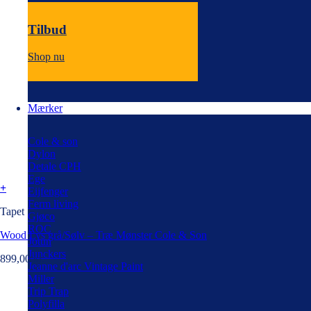
Tilbud
Shop nu
Mærker
Cole & son
Dylon
Detale CPH
Ege
+
Eijfenger
Ferm living
Tapet
Gjøco
ROC
Wood Lys grå/Sølv – Træ Mønster Cole & Son
Jotun
Junckers
899,00
kr.
Jeanne d'arc Vintage Paint
Miller
Trip Trap
Polyfilla