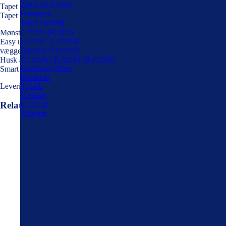
Tapet med natur
Tapet bredde 68 cm
Fototapet
Tapet længde 10,05 mt
Tapet værktøj
Autolak på spray
Mønsterrapport 64 cm
Grunder til autolak
Easy up/Smart Paper (non-woven) kvalitet – du ruller limen direkte på
Topcoat til autolak
væggen og sætter tapetbanerne op umiddelbart efter.
Fortynder & hæder til autolak
Husk at ta’ højde for mønstertilpasning når du bestiller tapet.Easy up /
Bambusgardiner
Smart Paper (nonwoven) quality
Maskiner
Leveringstid på tapeter: 4-14 dage.
Stillads
Værktøj
Koskind
Relaterede varer
Tilbehør