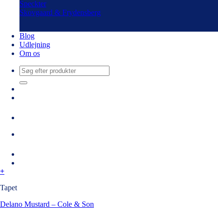
Speckter
Skovgaard & Frydensberg
Blog
Udlejning
Om os
Søg
efter:
+
Tapet
Delano Mustard – Cole & Son