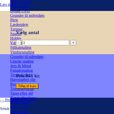
Vintage Paint
Læs mere
Vægmaling
Detale CPH
Grunder til indendørs
Pleje
Læderpleje
Tæpper
Vælg antal
Spartel
Hobby
Mørk
Værktøj
aubergine
Silikatmaling
Tapet
Vinduesmaling
med
Grunder til udendørs
guld
Linolie maling
motiv
Jern & Metal
antal
Fadademaling
Terrasseolie
Pris 848 kr.
Havemøbel olie
Rengøring
Tilføj til kurv
Træbeskyttelse
Tapet efter stil
Tapet efter farve
Produktbeskrivelse
Design tapet
Retro tapet
Smuk tapet i mørk aubergine tone med akacie grene i guldprint.
Stribet tapet