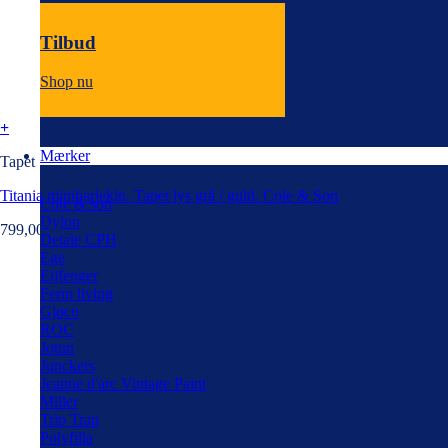
Tilbud
Shop nu
+
Mærker
Tapet
Titania miniharlekin. Tapet lys grå / guld. Cole & Son
Cole & son
Dylon
799,00
kr.
Detale CPH
Ege
Eijfenger
Ferm living
Gjøco
ROC
Jotun
Junckers
Jeanne d'arc Vintage Paint
Miller
Trip Trap
Polyfilla