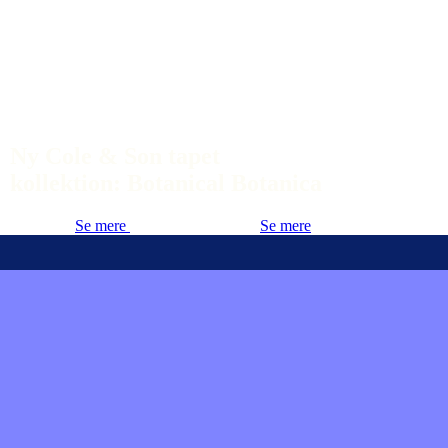
Ny Cole & Son tapet
kollektion: Botanical Botanica
Se mere
Se mere