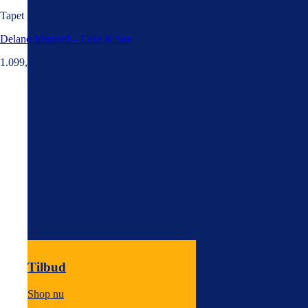
Tapet
Delano Mustard – Cole & Son
1.099,00
kr.
Tilbud
Shop nu