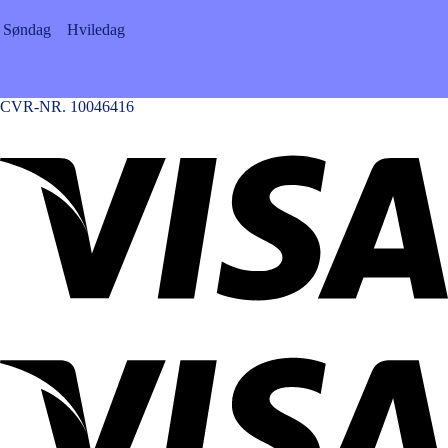
Søndag
Hviledag
CVR-NR. 10046416