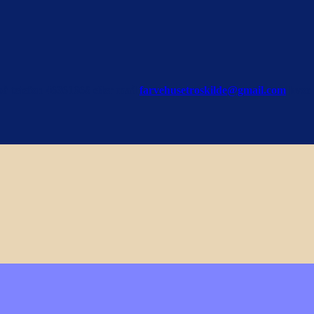
på telefon 46361666 eller mail
farvehusetroskilde@gmail.com
hvor