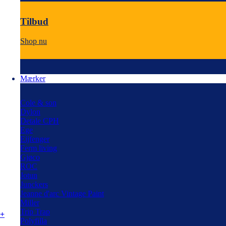
Tilbud
Shop nu
Mærker
Cole & son
Dylon
Detale CPH
Ege
Eijfenger
Ferm living
Gjøco
ROC
Jotun
Junckers
Jeanne d'arc Vintage Paint
Miller
Trip Trap
+
Polyfilla