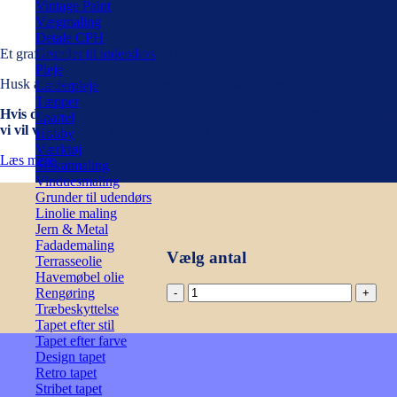
Vintage Paint
Vægmaling
Detale CPH
Et grafisk tapet i en lyserød/lys rosa farve fra Eijfinger.
Grunder til indendørs
Pleje
Husk at tage højde for mønstertilpasning når du bestiller
Læderpleje
Tæpper
Hvis du er i tvivl om mål og antal ruller du skal bruge, eller har 
Spartel
vi vil være klar til at svarer på dine spørgsmål.
Hobby
Værktøj
Læs mere
Silikatmaling
Vinduesmaling
Grunder til udendørs
Linolie maling
Jern & Metal
Fadademaling
Vælg antal
Terrasseolie
Havemøbel olie
Eijfinger
Rengøring
Festival
Træbeskyttelse
-
Tapet efter stil
333542
Tapet efter farve
antal
Design tapet
Retro tapet
Stribet tapet