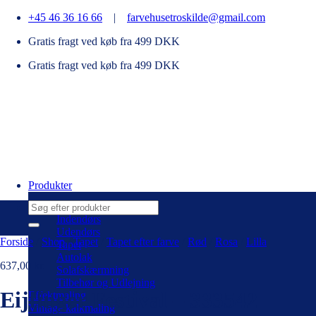
Fortsæt
+45 46 36 16 66
|
farvehusetroskilde@gmail.com
til
Gratis fragt ved køb fra 499 DKK
indhold
Gratis fragt ved køb fra 499 DKK
Produkter
Søg
efter:
Indendørs
Udendørs
Forside
/
Shop
/
Tapet
/
Tapet efter farve
/
Rød
/
Rosa
/
Lilla
Tapet
Autolak
637,00
kr.
Solafskærmning
Tilbehør og Udlejning
Eijfinger Festival – 333542
Effektmaling
Vintage kalkmaling