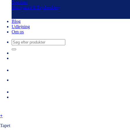
Speckter
Skovgaard & Frydensberg
Blog
Udlejning
Om os
Søg
efter:
+
Tapet