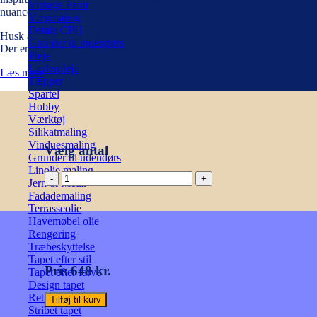
Vintage Paint
nuancer, i lyserød, rød og en metallic blå.
Vægmaling
Detale CPH
Husk at tage højde for mønstertilpasning når du bestiller.
Grunder til indendørs
Der er 4-14 dages leveringstid på tapeter.
Pleje
Læderpleje
Læs mere
Tæpper
Spartel
Hobby
Værktøj
Silikatmaling
Vinduesmaling
Vælg antal
Grunder til udendørs
Linolie maling
EDUARDO
Jern & Metal
VIOLA
Fadademaling
TF
Terrasseolie
antal
Havemøbel olie
Rengøring
Træbeskyttelse
Tapet efter stil
Pris 648 kr.
Tapet efter farve
Design tapet
Retro tapet
Tilføj til kurv
Stribet tapet