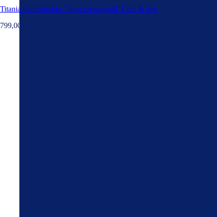
Titania miniharlekin. Tapet creme/guld. Cole & Son
799,00
kr.