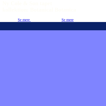
Ny Cole & Son tapet
kollektion: Botanical Botanica
Se mere
Se mere