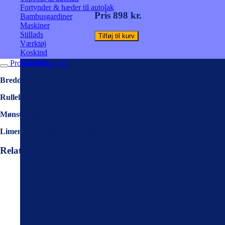
antal
Fortynder & hæder til autolak
Pris 898 kr.
Bambusgardiner
Maskiner
Stillads
Tilføj til kurv
Værktøj
Koskind
Tilbehør
Produktbeskrivelse
Bredde: 70 cm.
Rullelængde: 10,05 meter.
Mønsterrapport: 64 cm.
Limen skal smørres på væggen.
Relaterede varer