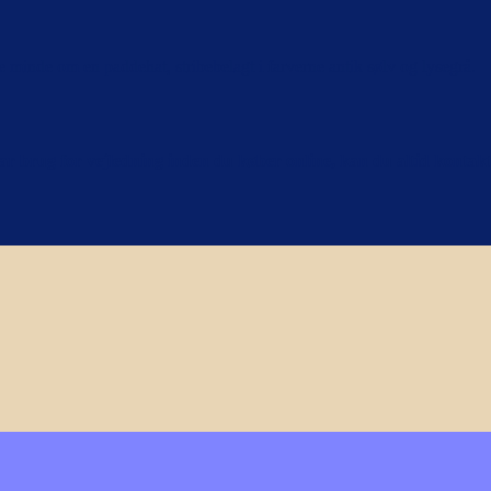
 minde om en paddehat, stribebelagt i farverne antik sølv og lysegrå.
e har brug for vejledning inden du køber online, kan du altid konta