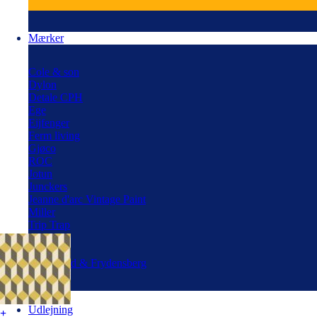
Mærker
Cole & son
Dylon
Detale CPH
Ege
Eijfenger
Ferm living
Gjøco
ROC
Jotun
Junckers
Jeanne d'arc Vintage Paint
Miller
Trip Trap
Polyfilla
Speckter
Skovgaard & Frydensberg
Blog
Udlejning
+