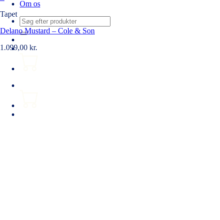
Om os
Tapet
Søg
efter:
Delano Mustard – Cole & Son
1.099,00
kr.