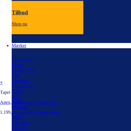
Tilbud
Shop nu
Mærker
Cole & son
Dylon
Detale CPH
Ege
Eijfenger
+
Ferm living
Gjøco
Tapet
ROC
Jotun
Apex, Blå/Grøn – Cole & Son
Junckers
Jeanne d'arc Vintage Paint
1.199,00
kr.
Miller
Trip Trap
Polyfilla