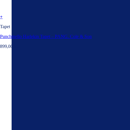
+
Tapet
Punchinello Harlekin Tapet – PANG. Cole & Son
899,00
kr.