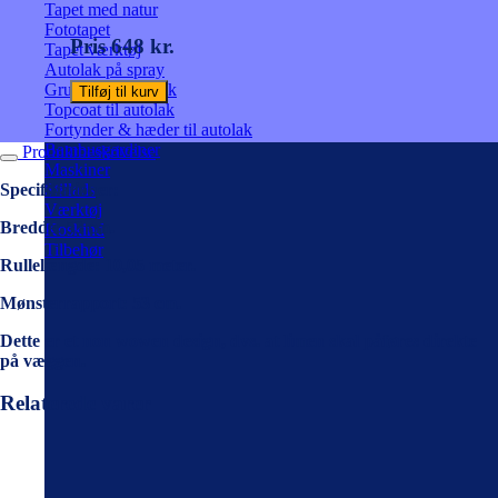
Tapet med natur
antal
Fototapet
Pris 648 kr.
Tapet værktøj
Autolak på spray
Grunder til autolak
Tilføj til kurv
Topcoat til autolak
Fortynder & hæder til autolak
Bambusgardiner
Produktbeskrivelse
Maskiner
Specifikationer:
Stillads
Værktøj
Bredde: 53 cm.
Koskind
Tilbehør
Rullelængde: 10,05 meter.
Mønsterrapport: 53 cm.
Dette er et non wowen design, dvs. at limen skal påføres direkte
på væggen.
Relaterede varer