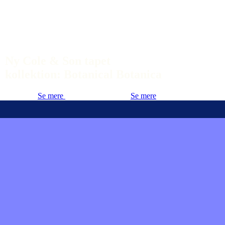
Ny Cole & Son tapet
kollektion: Botanical Botanica
Se mere
Se mere