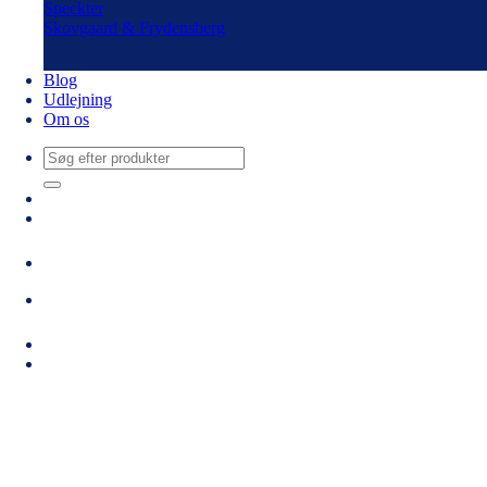
Speckter
Skovgaard & Frydensberg
Blog
Udlejning
Om os
Søg
efter: