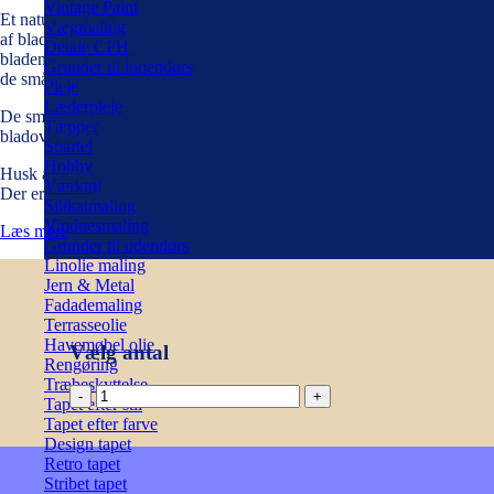
Vintage Paint
Et naturligt tapet med frodige og tæt mønstret med blomster, der består
Vægmaling
af blade, blomster og stilke. Tapetet har en mørkegrøn bundfarve, og
Detale CPH
bladene har forskellige gule farvetoner, samt enkelte orange detaljer og
Grunder til indendørs
de små blomster, gule anemoner har orange detaljer.
Pleje
Læderpleje
De små klynger af anemoner lyser nærmest op på den støvede blå
Tæpper
bladoverflade.
Spartel
Hobby
Husk at tage højde for mønstertilpasning når du bestiller.
Værktøj
Der er 3-10 dages leveringstid på tapeter.
Silikatmaling
Vinduesmaling
Læs mere
Grunder til udendørs
Linolie maling
Jern & Metal
Fadademaling
Terrasseolie
Havemøbel olie
Vælg antal
Rengøring
Træbeskyttelse
HENNI
Tapet efter stil
DARK
Tapet efter farve
GREEN
Design tapet
&
Retro tapet
YELLOW
Stribet tapet
MB