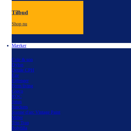
Tilbud
Shop nu
Mærker
Cole & son
Dylon
Detale CPH
Ege
Eijfenger
Ferm living
Gjøco
ROC
Jotun
Junckers
Jeanne d'arc Vintage Paint
Miller
Trip Trap
Polyfilla