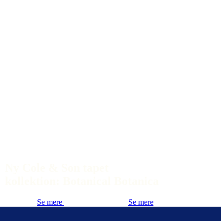
Ny Cole & Son tapet
kollektion: Botanical Botanica
Se mere
Se mere