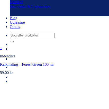
Speckter
Skovgaard & Frydensberg
Blog
Udlejning
Om os
Søg
efter:
+
Indendørs
Kalkmaling – Forest Green 100 ml.
59,00
kr.