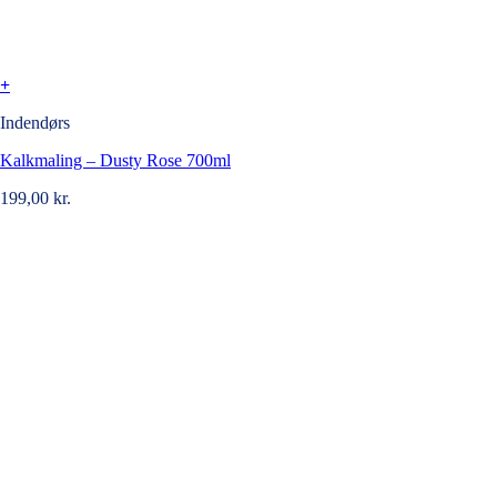
+
Indendørs
Kalkmaling – Dusty Rose 700ml
199,00
kr.