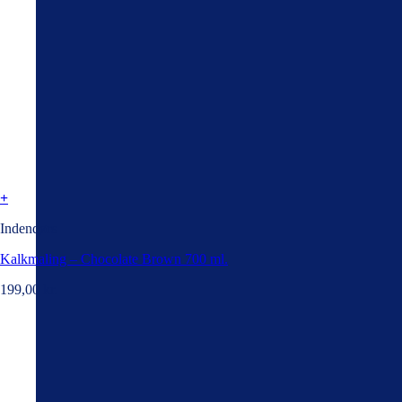
+
Indendørs
Kalkmaling – Chocolate Brown 700 ml.
199,00
kr.