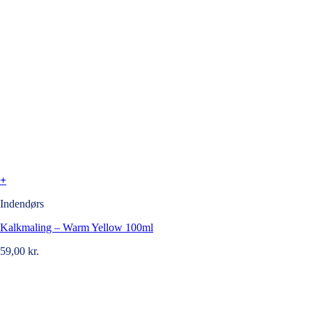
+
Indendørs
Kalkmaling – Warm Yellow 100ml
59,00
kr.