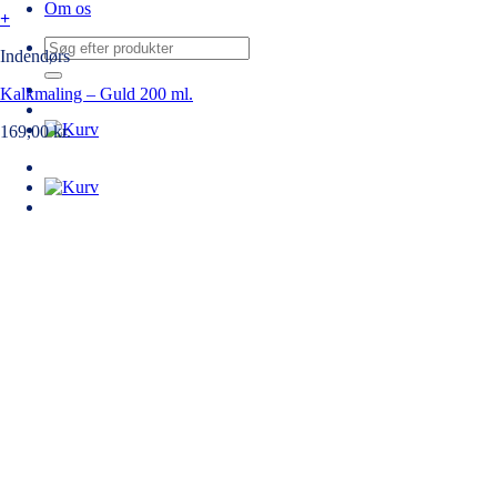
Om os
+
Søg
Indendørs
efter:
Kalkmaling – Guld 200 ml.
169,00
kr.