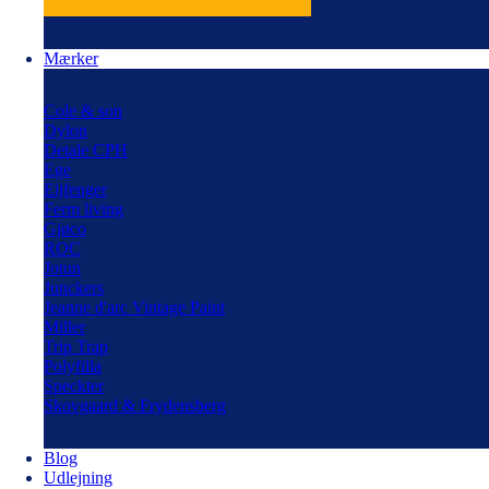
Mærker
Cole & son
Dylon
Detale CPH
Ege
Eijfenger
Ferm living
Gjøco
ROC
Jotun
Junckers
Jeanne d'arc Vintage Paint
Miller
Trip Trap
Polyfilla
Speckter
Skovgaard & Frydensberg
Blog
Udlejning