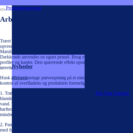
Produktbeskrivelse
Arbejdstrin
Træet skal være rent, tørt og fedtfrit. Rengør træet med en hårdt
opvreden klud. Træet skal være fuldstændigt tørt inden påføring.
Matslib lakerede og blanke overflader. Til påføring af Panelhvid
Dækkende anvendes en egnet pensel. Brug evt. en lille rund pensel til
profiler og kanter. Den spærrende effekt opstår efter 18-24 timer
Nyheder
tørretid.
Husk altid at foretage prøveopstrøg på et mindre synligt sted for
Shop nu
kontrol af overfladens og produktets forenelighed.
1. Træet skal være rent, tørt og afrenset. Vask med
Trip Trap Trærens
blandet med vand i forholdet 1:40. Overfladen vaskes efter med rent
vand. Tidligere lakerede overflader afrenses/afslibes for dårligt
hæftende lakker. Det anbefales at udføre en mindre prøveopstrøg på et
mindre synligt sted for at vurdere resultatet.
2. Panelhvid Dækkende omrøres grundigt før og under brug. Spande
med forskellige batchnumre blandes for at undgå nuance- og