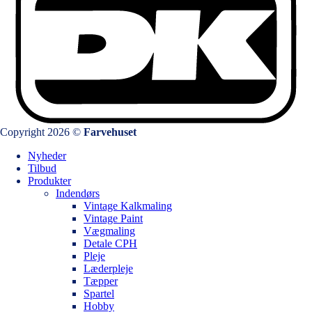
Copyright 2026 ©
Farvehuset
Nyheder
Tilbud
Produkter
Indendørs
Vintage Kalkmaling
Vintage Paint
Vægmaling
Detale CPH
Pleje
Læderpleje
Tæpper
Spartel
Hobby