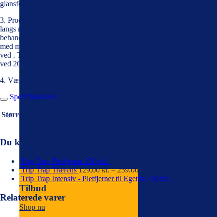
glansforskelle.
3. Produktet påføres med pensel i et jævnt dækkende lag. Stryg altid
langs med træ­ets åretegning. For fuldt dækkende resultat skal der
behandles 2-3 gange. Panelhvid Dækkende er velegnet til påføring
med malersprøjte. Overfladen er overmalbar efter 2-3 timer ved 20°C
ved . Tidsrummet mellem første og anden påføring skal være 2-3 timer
ved 20°C for opnåelse af spærrende effekt.
4. Værktøj rengøres med vand og sæbe.
Specifikationer
Størrelse [Volumen]
2.5 Liter, 4 Liter
Du kunne også være interesseret i...
Trip Trap Pletfjerner 250 ml.
155,00
kr.
Trip Trap Trærens
129,00
kr.
–
259,00
kr.
Trip Trap Intensiv - Pletfjerner til Egetræ 250 ml.
175,00
kr.
Tilbud
Relaterede varer
Shop nu