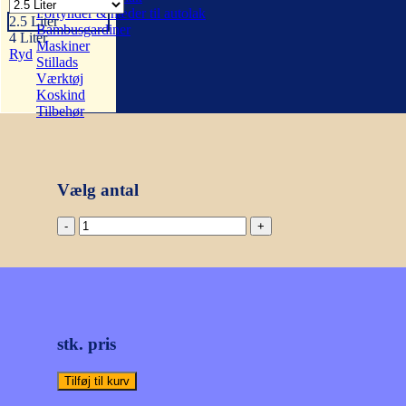
Fortynder & hæder til autolak
2.5 Liter
Bambusgardiner
4 Liter
Maskiner
Ryd
Stillads
Værktøj
Koskind
Tilbehør
Vælg antal
Trip
Trap
Panelhvid
Dækkende
Mat
-
Flere
størrelser
stk. pris
antal
Tilføj til kurv