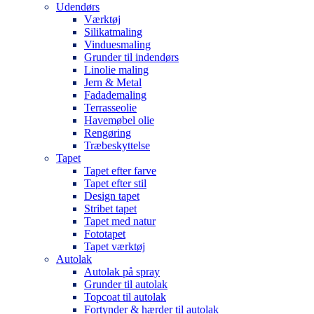
Udendørs
Værktøj
Silikatmaling
Vinduesmaling
Grunder til indendørs
Linolie maling
Jern & Metal
Fadademaling
Terrasseolie
Havemøbel olie
Rengøring
Træbeskyttelse
Tapet
Tapet efter farve
Tapet efter stil
Design tapet
Stribet tapet
Tapet med natur
Fototapet
Tapet værktøj
Autolak
Autolak på spray
Grunder til autolak
Topcoat til autolak
Fortynder & hærder til autolak