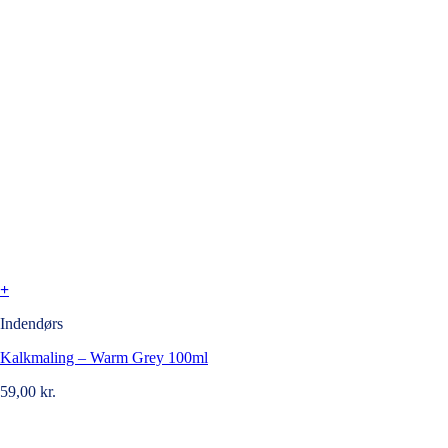
+
Indendørs
Kalkmaling – Warm Grey 100ml
59,00
kr.