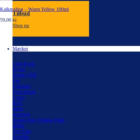
Kalkmaling – Warm Yellow 100ml
Tilbud
59,00
kr.
Shop nu
Mærker
Cole & son
Dylon
Detale CPH
Ege
Eijfenger
Ferm living
Gjøco
ROC
Jotun
Junckers
Jeanne d'arc Vintage Paint
Miller
Trip Trap
Polyfilla