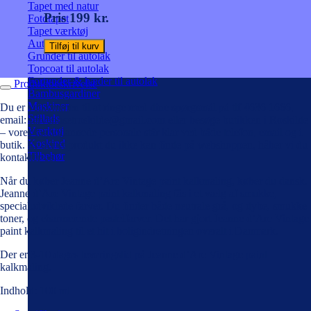
Tapet med natur
Pris 199 kr.
Fototapet
Tapet værktøj
Autolak på spray
Tilføj til kurv
Grunder til autolak
Topcoat til autolak
Fortynder & hæder til autolak
Produktbeskrivelse
Bambusgardiner
Maskiner
Du er velkommen til at ringe med dine spørgsmål på tlf 4636 1666,
Stillads
email: farvehusetroskilde@gmail.com eller besøge butikken i Roskilde
Værktøj
– vores faguddannede personale står klar ved både telefon, email og i
Koskind
butik. Er der et produkt du ikke kan finde på webshoppen, håber vi du
Tilbehør
kontakter os!
Når du køber Jeanne d’Arc Vintage paint kalkmaling, køber du dansk.
Jeanne d’Arc Vintage paint kalkmaling fås i et vælg af smukke,
specialudviklede farver. Du finder både neutrale grå, og dybe, smukke
toner, og charmerende pastelfarver. Det har gjort Jeanne d’Arc Vintage
paint kalkmaling til et hit i boligindretningen overalt i Danmark.
Der er 3-10 dages leveringstid på Jeanne d’Arc Vintage paint
kalkmaling.
Indhold: 100 ml