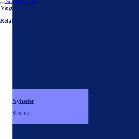
Specifikationer
Vægt
10 kg
Relaterede varer
Nyheder
Shop nu