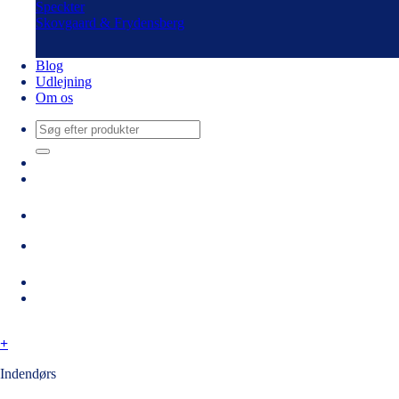
Speckter
Skovgaard & Frydensberg
Blog
Udlejning
Om os
Søg
efter:
+
Indendørs