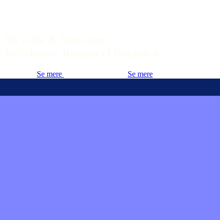
Ny Cole & Son tapet
kollektion: Botanical Botanica
Se mere
Se mere