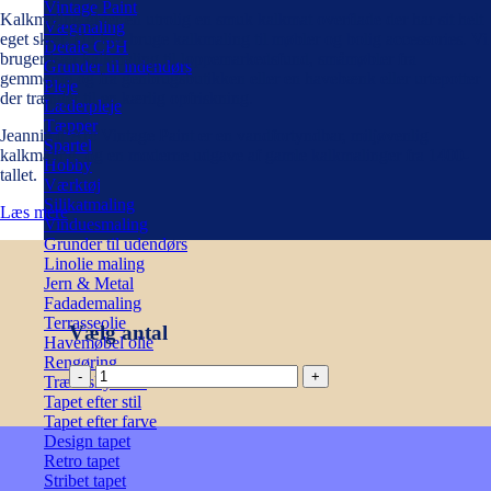
Vintage Paint
Kalkmaling giver en utrolig en smuk kalkmat overflade der har sit helt
Vægmaling
eget skær. Du kan bruge kalkmaling til møbler og bolig accessories. Vi
Detale CPH
bruger især kalkmaling til loppemarkedsfund, småmøbler fra
Grunder til indendørs
gemmerne og fra genbrugsbutikken eller en havebænk eller urtepotter
Pleje
der trænger til en kærlig opfriskning.
Læderpleje
Tæpper
Jeannie d’Arc Vintage Paint er en vandfortyndbar, miljøvenlig
Spartel
kalkmaling, og en moderne udgave af gamle kalkmalinger fra 1400-
Hobby
tallet.
Værktøj
Silikatmaling
Læs mere
Vinduesmaling
Grunder til udendørs
Linolie maling
Jern & Metal
Fadademaling
Terrasseolie
Vælg antal
Havemøbel olie
Rengøring
Kalkmaling
Træbeskyttelse
-
Tapet efter stil
Light
Tapet efter farve
Petrol
Design tapet
700ml
Retro tapet
antal
Stribet tapet