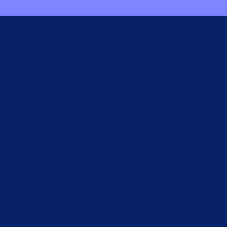
il: farvehusetroskilde@gmail.com eller besøge butikken i Roskilde – vo
kontakter os!
eanne d’Arc Vintage paint kalkmaling fås i et vælg af smukke, specialu
alkmaling til et hit i boligindretningen overalt i Danmark.
ng.