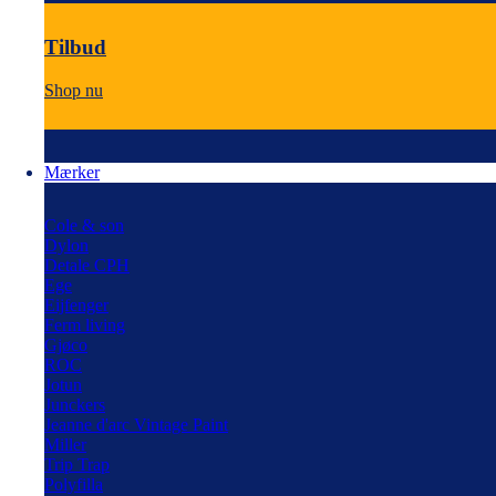
Tilbud
Shop nu
Mærker
Cole & son
Dylon
Detale CPH
Ege
Eijfenger
Ferm living
Gjøco
ROC
Jotun
Junckers
Jeanne d'arc Vintage Paint
Miller
Trip Trap
Polyfilla