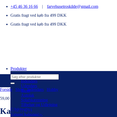
Fortsæt
+45 46 36 16 66
|
farvehusetroskilde@gmail.com
til
Gratis fragt ved køb fra 499 DKK
indhold
Gratis fragt ved køb fra 499 DKK
Produkter
Søg
efter:
Indendørs
Udendørs
Forside
/
Shop
/
Indendørs
/
Hobby
Tapet
Autolak
59,00
kr.
Solafskærmning
Tilbehør og Udlejning
Kalkmaling – Baby Rose 100ml
Effektmaling
Vintage kalkmaling