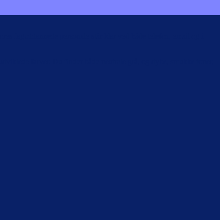
res faguddannede personale står klar ved både telefon, email og i
dviklede farver. Du finder både neutrale grå, og dybe, smukke toner,