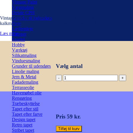
Vintage Paint
Vægmaling
Detale CPH
Vintage kalkmaling giver en utrolig smuk kalkmat overflade der har sit 
Grunder til indendørs
kalkmaling til hobbyting, og møbler som trænget til nyt liv.
Pleje
Læderpleje
Læs mere
Tæpper
Spartel
Hobby
Værktøj
Silikatmaling
Vinduesmaling
Vælg antal
Grunder til udendørs
Linolie maling
Jern & Metal
Kalkmaling
Fadademaling
-
Terrasseolie
Baby
Havemøbel olie
Rose
Rengøring
100ml
Træbeskyttelse
antal
Tapet efter stil
Tapet efter farve
Pris 59 kr.
Design tapet
Retro tapet
Tilføj til kurv
Stribet tapet