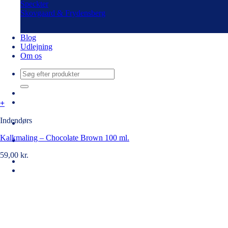
Speckter
Skovgaard & Frydensberg
Blog
Udlejning
Om os
Søg
efter:
+
Indendørs
Kalkmaling – Chocolate Brown 100 ml.
59,00
kr.