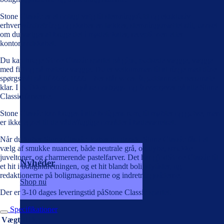
Stone Classic er et oplagt valg til stemningsfuld og eksklusiv
erhvervsindretning, og skaber en lækker, stemningsmættet stil, uanset
om du vælger at bruge det i mødelokaler, receptionen eller
kontorlandskabet.
Du kan bruge Stone Classic spartel på gips, pudsede vægge, vægge
med filt og på malede vægge. Du er velkommen til at ringe med dine
spørgsmål på tlf 4636 1666 – her står vores faguddannede personale
klar. I butikken kan du også se opstrøgs- og farveprøver på alle Stone
Classic farverne.
Stone Classic kan bruges i alle boligens rum, til møbler og gulve, men
er ikke egnet til de våde/fugtige områder i badeværelset.
Når du køber Stone Classic, køber du dansk. Stone Classic fås i et
vælg af smukke nuancer, både neutrale grå, og dybe, smukke
juveltoner, og charmerende pastelfarver. Det har gjortStone Classic til
Nyheder
et hit i boligindretningen, og et hit blandt boligstylister, og
redaktionerne på boligmagasinerne og indretningssiderne.
Shop nu
Der er 3-10 dages leveringstid påStone Classic spartel.
Specifikationer
Vægt
10 kg