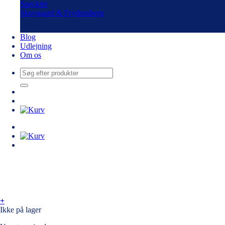
Speckter
Skovgaard & Frydensberg
Blog
Udlejning
Om os
Søg
efter:
+
Ikke på lager