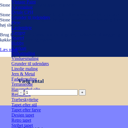
Vintage Paint
Stone Classic i en elegant grøn: Iron Stone.
Vægmaling
Detale CPH
Stone Classic er en mere stærk og holdbar version af det populære
Grunder til indendørs
Stone Classic spartel, og kan bruges til overflader der har brug for en
Pleje
høj slidstyrke.
Læderpleje
Tæpper
Brug f.eks. Stone Classic spartel på gulve, i køkkenet på vægge og
Spartel
køkkenbordplader og møbler.
Hobby
Værktøj
Læs mere
Silikatmaling
Vinduesmaling
Grunder til udendørs
Linolie maling
Jern & Metal
Fadademaling
Vælg antal
Terrasseolie
Havemøbel olie
STONE
Rengøring
Classic
Træbeskyttelse
Spartel
Tapet efter stil
-
Tapet efter farve
Iron
Design tapet
Stone
Retro tapet
antal
Stribet tapet