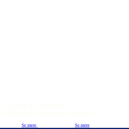
Ny Cole & Son tapet
kollektion: Botanical Botanica
Se mere
Se mere