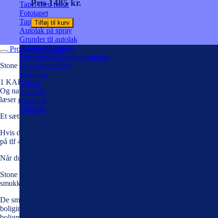
Pris 1485 kr.
Tapet med natur
Fototapet
Tapet værktøj
Tilføj til kurv
Autolak på spray
Grunder til autolak
Topcoat til autolak
Produktbeskrivelse
Fortynder & hæder til autolak
Stone Classic er IKKE egnet til vådrumszoner.
Bambusgardiner
Maskiner
1 KABE STONE sæt indeholder primer, indfarvet spartel og topcoat.
Stillads
Og naturligvis en udførlig brugsvejledning, som vi anbefaler er du
Værktøj
læser grundigt inden du går igang 🙂
Koskind
Tilbehør
Et sæt rækker til mellem 5-7 færdige kvadratmeter.
Hvis du er i tvivl eller har spørgsmål, er du velkommen til at ringe til os
på tlf 4636 1666 – så står vi klar med hjælp.
Når du køber Stone Classic, køber du dansk.
Stone Classic fås i 15 smukke nuancer, både neutrale grå, og dybe,
smukke gråtoner, og den charmerende Rose Cloud.
De smukke overflader har på kort tid gjort Stone Classic til et hit i
boligindretningen, og et hit blandt boligstylister, og redaktionerne på
boligmagasinerne og indretningssiderne.