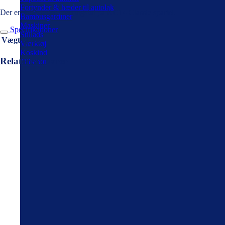
Fortynder & hæder til autolak
Der er 3-10 dages leveringstid på KC14 Classic spartel.
Bambusgardiner
Maskiner
Specifikationer
Stillads
Vægt
10 kg
Værktøj
Koskind
Relaterede varer
Tilbehør