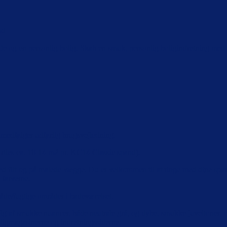
ud
de og en personlig bolig. Skab en smuk, personlig boligindretning med
r medfølger udførlig brugsvejledning.
artles ca. 10-14 m2 pr. KC14 Classic spand).
filt og på malede vægge. Du er velkommen til at ringe med dine spørgs
 farverne.
våde/fugtige områder i badeværelset.
 af smukke nuancer, både neutrale grå, og dybe, smukke juveltoner, og 
boligmagasinerne og indretningssiderne.