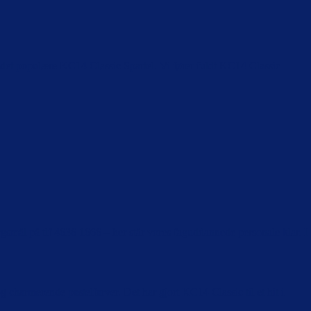
 det populære KC14 Classic Spartel. Vi fører fuldt KC14 Classic
mål på tlf 4636 1666 – her står vores faguddannede personale klar. I
charmerende pastelfarver. Det har gjort KC14 Classic til et hit i