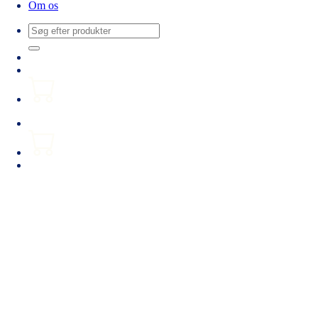
Om os
Søg
efter: